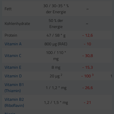
30 / 30-35 * %
Fett
–
der Energie
50 % der
Kohlenhydrate
–
Energie
Protein
47 / 58 * g
- 12,6
Vitamin A
800 µg (RAE)
- 10
100 / 110 *
Vitamin C
- 30,8
mg
Vitamin E
8 mg
- 15,3
2
3
Vitamin D
20 µg
- 100
1
Vitamin B1
1 / 1,2 * mg
- 26,6
(Thiamin)
Vitamin B2
1,2 / 1,5 * mg
- 21
(Riboflavin)
Niacin