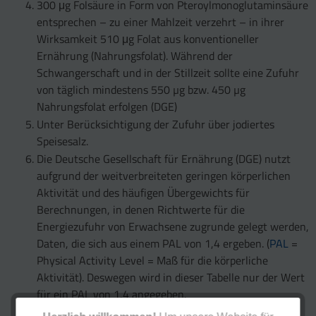
300 μg Folsäure in Form von Pteroylmonoglutaminsäure
entsprechen – zu einer Mahlzeit verzehrt – in ihrer
Wirksamkeit 510 μg Folat aus konventioneller
Ernährung (Nahrungsfolat). Während der
Schwangerschaft und in der Stillzeit sollte eine Zufuhr
von täglich mindestens 550 µg bzw. 450 µg
Nahrungsfolat erfolgen (DGE)
Unter Berücksichtigung der Zufuhr über jodiertes
Speisesalz.
Die Deutsche Gesellschaft für Ernährung (DGE) nutzt
aufgrund der weitverbreiteten geringen körperlichen
Aktivität und des häufigen Übergewichts für
Berechnungen, in denen Richtwerte für die
Energiezufuhr von Erwachsene zugrunde gelegt werden,
Daten, die sich aus einem PAL von 1,4 ergeben. (
PAL
=
Physical Activity Level = Maß für die körperliche
Aktivität). Deswegen wird in dieser Tabelle nur der Wert
für ein PAL von 1,4 angegeben.
Die Angaben gelten nur bei Normalgewicht vor der