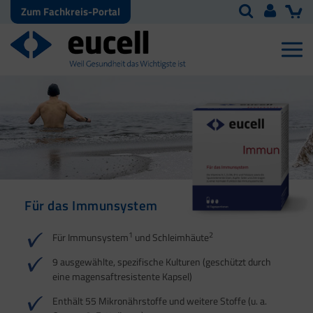
Zum Fachkreis-Portal
Für das Immunsystem
Für Haut, Haare und
Für Ihre natürliche
Nägel
Darmflora
1
2
Für Immunsystem
und Schleimhäute
1
1
2
3
2
3
9 ausgewählte, spezifische Kulturen (geschützt durch
eine magensaftresistente Kapsel)
4
Enthält 55 Mikronährstoffe und weitere Stoffe (u. a.