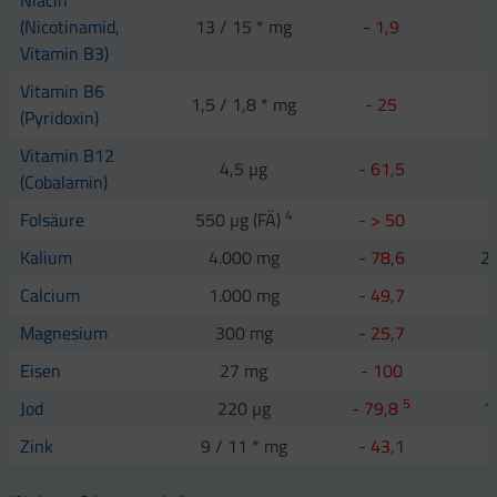
(Nicotinamid,
13 / 15 * mg
- 1,9
Vitamin B3)
Vitamin B6
1,5 / 1,8 * mg
- 25
(Pyridoxin)
Vitamin B12
4,5 µg
- 61,5
(Cobalamin)
4
Folsäure
550 µg (FÄ)
- > 50
Kalium
4.000 mg
- 78,6
2
Calcium
1.000 mg
- 49,7
4
Magnesium
300 mg
- 25,7
Eisen
27 mg
- 100
5
Jod
220 µg
- 79,8
1
Zink
9 / 11 * mg
- 43,1