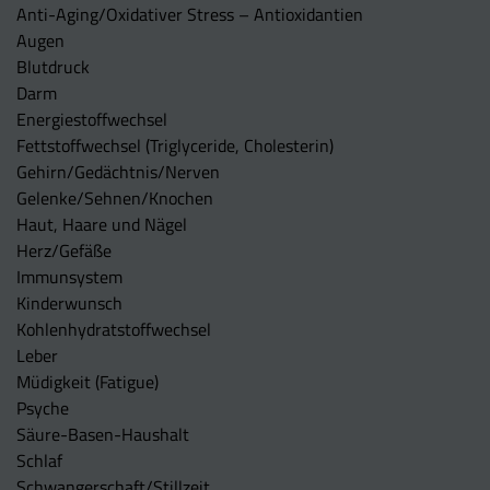
Anti-Aging/Oxidativer Stress – Antioxidantien
Augen
Blutdruck
Darm
Energiestoffwechsel
Fettstoffwechsel (Triglyceride, Cholesterin)
Gehirn/Gedächtnis/Nerven
Gelenke/Sehnen/Knochen
Haut, Haare und Nägel
Herz/Gefäße
Immunsystem
Kinderwunsch
Kohlenhydratstoffwechsel
Leber
Müdigkeit (Fatigue)
Psyche
Säure-Basen-Haushalt
Schlaf
Schwangerschaft/Stillzeit