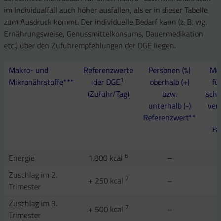
im Individualfall auch höher ausfallen, als er in dieser Tabelle
zum Ausdruck kommt. Der individuelle Bedarf kann (z. B. wg.
Ernährungsweise, Genussmittelkonsums, Dauermedikation
etc.) über den Zufuhrempfehlungen der DGE liegen.
Makro- und
Referenzwerte
Personen (%)
Me
1
Mikronährstoffe***
der DGE
oberhalb (+)
fü
(Zufuhr/Tag)
bzw.
schl
unterhalb (-)
ver
Referenzwert**
Fa
6
Energie
1.800 kcal
–
Zuschlag im 2.
7
+ 250 kcal
–
Trimester
Zuschlag im 3.
7
+ 500 kcal
–
Trimester