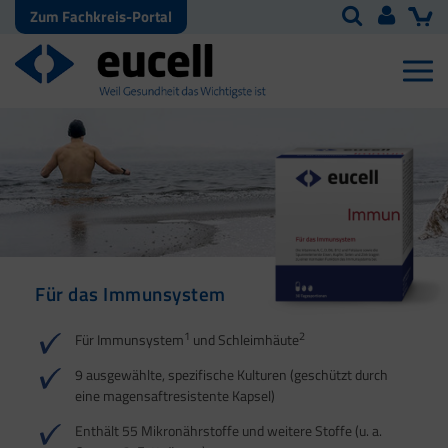
Zum Fachkreis-Portal
Für das Immunsystem
Für Haut, Haare und
Für Ihre natürliche
Nägel
Darmflora
1
2
Für Immunsystem
und Schleimhäute
1
1
2
3
2
3
9 ausgewählte, spezifische Kulturen (geschützt durch
eine magensaftresistente Kapsel)
4
Enthält 55 Mikronährstoffe und weitere Stoffe (u. a.