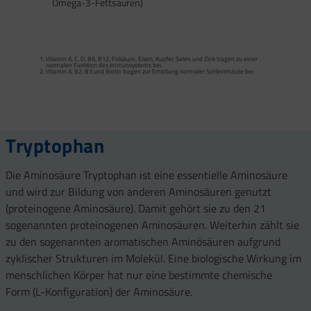
Omega-3-Fettsäuren)
Calcium trägt zur normalen Funktion von Verdauungsenzymen bei. Zink trägt zu
einem normalen Fettsäure- und Kohlenhydrat-Stoffwechsel sowie zu einem
normalen Stoffwechsel von Makronährstoffen bei.
Vitamin A, C, D, B6, B12, Folsäure, Eisen, Kupfer, Selen und Zink tragen zu einer
Vitamin B2 und Biotin tragen zur Erhaltung normaler Schleimhäute (einschließlich
normalen Funktion des Immunsystems bei.
Darmschleimhaut) bei.
Vitamin A, B2, B3 und Biotin tragen zur Erhaltung normaler Schleimhäute bei.
Vitamin A, Beta-Carotin, Vitamine B2, B3, Biotin und Zink tragen zur Erhaltung
Vitamin D und Zink tragen zur normalen Funktion des Immunsystems bei.
gesunder Haut bei. Vitamin C unterstützt eine gesunde Kollagenbildung für eine
normale Funktion der Haut.
Selen, Zink und Biotin tragen zur Erhaltung gesunder Haare bei.
Selen und Zink tragen zur Erhaltung normaler Nägel bei.
Vitamin C, E, B2, Kupfer, Mangan, Selen und Zink tragen dazu bei, die Zellen vor
oxidativem Stress zu schützen.
Tryptophan
Die Aminosäure Tryptophan ist eine essentielle Aminosäure
und wird zur Bildung von anderen Aminosäuren genutzt
(proteinogene Aminosäure). Damit gehört sie zu den 21
sogenannten proteinogenen Aminosäuren. Weiterhin zählt sie
zu den sogenannten aromatischen Aminösäuren aufgrund
zyklischer Strukturen im Molekül. Eine biologische Wirkung im
menschlichen Körper hat nur eine bestimmte chemische
Form (L-Konfiguration) der Aminosäure.