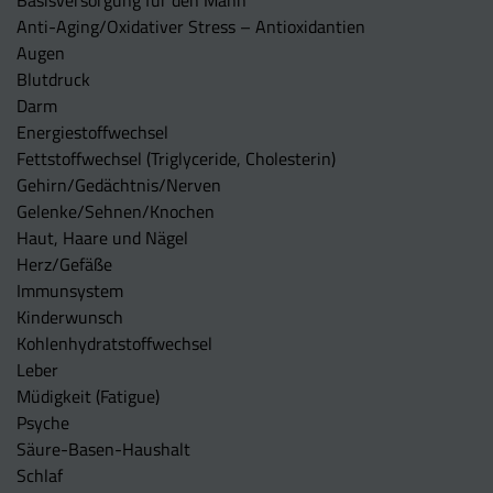
Basisversorgung für den Mann
Anti-Aging/Oxidativer Stress – Antioxidantien
Augen
Blutdruck
Darm
Energiestoffwechsel
Fettstoffwechsel (Triglyceride, Cholesterin)
Gehirn/Gedächtnis/Nerven
Gelenke/Sehnen/Knochen
Haut, Haare und Nägel
Herz/Gefäße
Immunsystem
Kinderwunsch
Kohlenhydratstoffwechsel
Leber
Müdigkeit (Fatigue)
Psyche
Säure-Basen-Haushalt
Schlaf