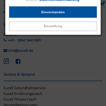
0800 - 1 38 23 55
Einverstanden
(gebührenfrei aus Deutschland)
Einstellung
Ausland:
+49 - 5042 940 660
info@eucell.de
Service & Versand
Eucell Gesundheitsservice
Eucell Ernährungscoach
Eucell Fitness Coach
Versandbedingungen