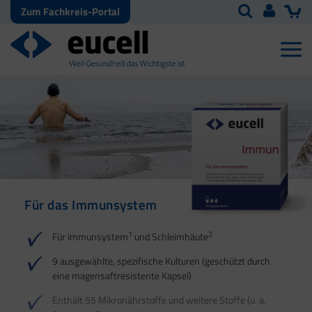
Zum Fachkreis-Portal
Für das Immunsystem
Für Haut, Haare und
Für Ihre natürliche
Nägel
Darmflora
1
2
Für Immunsystem
und Schleimhäute
1
1
2
3
2
3
9 ausgewählte, spezifische Kulturen (geschützt durch
eine magensaftresistente Kapsel)
4
Enthält 55 Mikronährstoffe und weitere Stoffe (u. a.