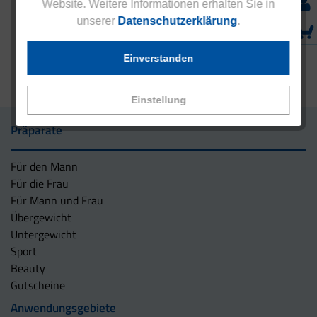
Website. Weitere Informationen erhalten Sie in
unserer
Datenschutzerklärung
.
Einverstanden
Einstellung
Präparate
Für den Mann
Für die Frau
Für Mann und Frau
Übergewicht
Untergewicht
Sport
Beauty
Gutscheine
Anwendungsgebiete