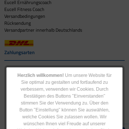
Eucell Ernährungscoach
Eucell Fitness Coach
Versandbedingungen
Rücksendung
Versandpartner innerhalb Deutschlands
Zahlungsarten
Herzlich willkommen!
Um unsere Website für
Sie optimal zu gestalten und fortlaufend zu
verbessern, verwenden wir Cookies. Durch
Bestätigen des Buttons "Einverstanden"
stimmen Sie der Verwendung zu. Über den
Button "Einstellung" können Sie auswählen,
welche Cookies Sie zulassen wollen. Wir
wünschen Ihnen viel Freude auf unserer