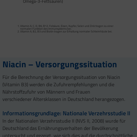
Omega-3-Fettsäuren)
Calcium trägt zur normalen Funktion von Verdauungsenzymen bei. Zink trägt zu
einem normalen Fettsäure- und Kohlenhydrat-Stoffwechsel sowie zu einem
normalen Stoffwechsel von Makronährstoffen bei.
Vitamin A, C, D, B6, B12, Folsäure, Eisen, Kupfer, Selen und Zink tragen zu einer
Vitamin B2 und Biotin tragen zur Erhaltung normaler Schleimhäute (einschließlich
normalen Funktion des Immunsystems bei.
Darmschleimhaut) bei.
Vitamin A, B2, B3 und Biotin tragen zur Erhaltung normaler Schleimhäute bei.
Vitamin A, Beta-Carotin, Vitamine B2, B3, Biotin und Zink tragen zur Erhaltung
Vitamin D und Zink tragen zur normalen Funktion des Immunsystems bei.
gesunder Haut bei. Vitamin C unterstützt eine gesunde Kollagenbildung für eine
normale Funktion der Haut.
Selen, Zink und Biotin tragen zur Erhaltung gesunder Haare bei.
Selen und Zink tragen zur Erhaltung normaler Nägel bei.
Vitamin C, E, B2, Kupfer, Mangan, Selen und Zink tragen dazu bei, die Zellen vor
oxidativem Stress zu schützen.
Niacin – Versorgungssituation
Für die Berechnung der Versorgungssituation von Niacin
(Vitamin B3) werden die Zufuhrempfehlungen und die
Nährstoffzufuhr von Männern und Frauen
verschiedener Altersklassen in Deutschland herangezogen.
Informationsgrundlage: Nationale Verzehrsstudie II
In der Nationalen Verzehrsstudie II (NVS II, 2008) wurde für
Deutschland das Ernährungsverhalten der Bevölkerung
untersucht und gezeigt, wie sich dies auf die durchschnittliche