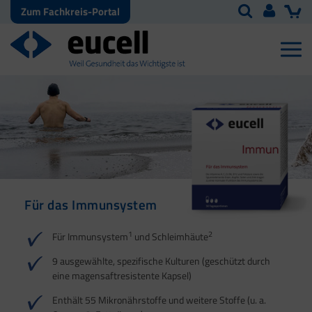
Zum Fachkreis-Portal
Für das Immunsystem
Für Haut, Haare und
Für Ihre natürliche
Nägel
Darmflora
1
2
Für Immunsystem
und Schleimhäute
1
1
2
3
2
3
9 ausgewählte, spezifische Kulturen (geschützt durch
eine magensaftresistente Kapsel)
4
Enthält 55 Mikronährstoffe und weitere Stoffe (u. a.