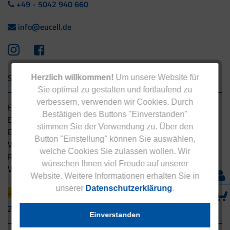
+49 - 5042 940 660
info@eucell.de
Service & Versand
Herzlich willkommen!
Um unsere Website für
Sie optimal zu gestalten und fortlaufend zu
verbessern, verwenden wir Cookies. Durch
Eucell Gesundheitsservice
Bestätigen des Buttons "Einverstanden"
Eucell Ernährungscoach
stimmen Sie der Verwendung zu. Über den
Eucell Fitness Coach
Button "Einstellung" können Sie auswählen,
Versandbedingungen
welche Cookies Sie zulassen wollen. Wir
Rücksendung
wünschen Ihnen viel Freude auf unserer
Versandpartner innerhalb Deutschlands
Website. Weitere Informationen erhalten Sie in
unserer
Datenschutzerklärung
.
Zahlungsarten
Einverstanden