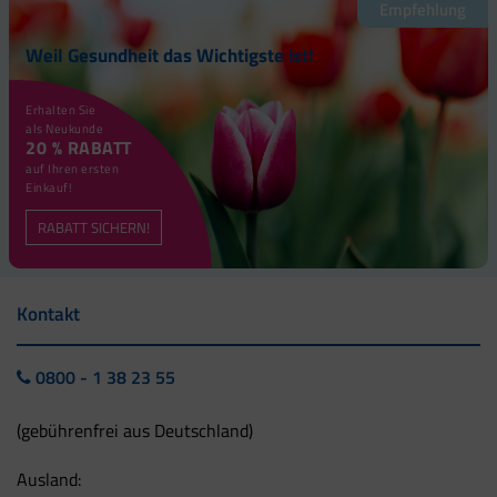
Empfehlung
Weil Gesundheit das Wichtigste ist!
Erhalten Sie
als Neukunde
20 % RABATT
auf Ihren ersten
Einkauf!
RABATT SICHERN!
Kontakt
0800 - 1 38 23 55
(gebührenfrei aus Deutschland)
Ausland: