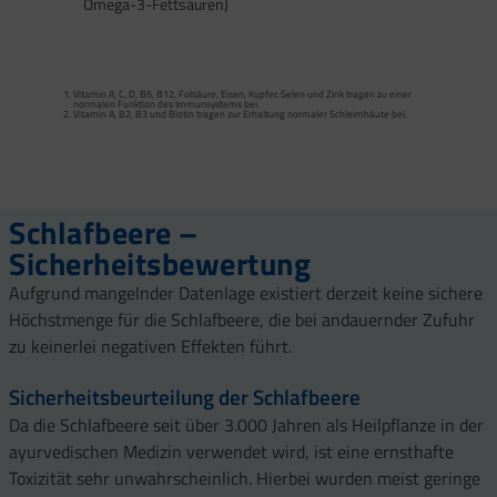
Omega-3-Fettsäuren)
MEHR ERFAHREN
Calcium trägt zur normalen Funktion von Verdauungsenzymen bei. Zink trägt zu
einem normalen Fettsäure- und Kohlenhydrat-Stoffwechsel sowie zu einem
normalen Stoffwechsel von Makronährstoffen bei.
Vitamin A, C, D, B6, B12, Folsäure, Eisen, Kupfer, Selen und Zink tragen zu einer
Vitamin B2 und Biotin tragen zur Erhaltung normaler Schleimhäute (einschließlich
normalen Funktion des Immunsystems bei.
Darmschleimhaut) bei.
Vitamin A, B2, B3 und Biotin tragen zur Erhaltung normaler Schleimhäute bei.
Vitamin A, Beta-Carotin, Vitamine B2, B3, Biotin und Zink tragen zur Erhaltung
Vitamin D und Zink tragen zur normalen Funktion des Immunsystems bei.
gesunder Haut bei. Vitamin C unterstützt eine gesunde Kollagenbildung für eine
normale Funktion der Haut.
Selen, Zink und Biotin tragen zur Erhaltung gesunder Haare bei.
Selen und Zink tragen zur Erhaltung normaler Nägel bei.
Vitamin C, E, B2, Kupfer, Mangan, Selen und Zink tragen dazu bei, die Zellen vor
oxidativem Stress zu schützen.
Schlafbeere –
Sicherheitsbewertung
Aufgrund mangelnder Datenlage existiert derzeit keine sichere
Höchstmenge für die Schlafbeere, die bei andauernder Zufuhr
zu keinerlei negativen Effekten führt.
Sicherheitsbeurteilung der Schlafbeere
Da die Schlafbeere seit über 3.000 Jahren als Heilpflanze in der
ayurvedischen Medizin verwendet wird, ist eine ernsthafte
Toxizität sehr unwahrscheinlich. Hierbei wurden meist geringe