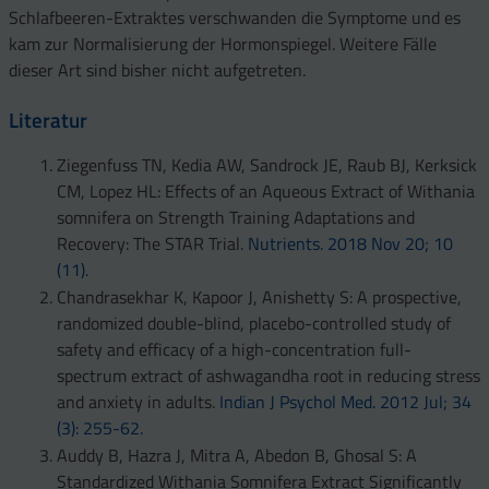
Schlafbeeren-Extraktes verschwanden die Symptome und es
kam zur Normalisierung der Hormonspiegel. Weitere Fälle
dieser Art sind bisher nicht aufgetreten.
Literatur
Ziegenfuss TN, Kedia AW, Sandrock JE, Raub BJ, Kerksick
CM, Lopez HL: Effects of an Aqueous Extract of Withania
somnifera on Strength Training Adaptations and
Recovery: The STAR Trial.
Nutrients. 2018 Nov 20; 10
(11).
Chandrasekhar K, Kapoor J, Anishetty S: A prospective,
randomized double-blind, placebo-controlled study of
safety and efficacy of a high-concentration full-
spectrum extract of ashwagandha root in reducing stress
and anxiety in adults.
Indian J Psychol Med. 2012 Jul; 34
(3): 255-62.
Auddy B, Hazra J, Mitra A, Abedon B, Ghosal S: A
Standardized Withania Somnifera Extract Significantly