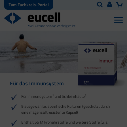
Zum Fachkreis-Portal
Für das Immunsystem
Für Haut, Haare und
Für Ihre natürliche
Nägel
Darmflora
1
2
Für Immunsystem
und Schleimhäute
1
1
2
3
2
3
9 ausgewählte, spezifische Kulturen (geschützt durch
eine magensaftresistente Kapsel)
4
Enthält 55 Mikronährstoffe und weitere Stoffe (u. a.