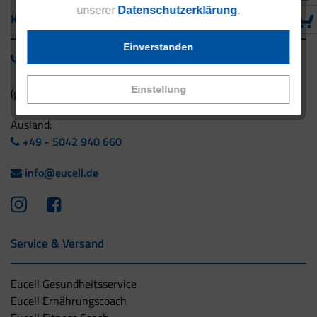
unserer
Datenschutzerklärung
.
Kontakt
Einverstanden
0800 - 1 38 23 55
Einstellung
(gebührenfrei aus Deutschland)
Ausland:
+49 - 5042 940 660
info@eucell.de
Service & Versand
Eucell Gesundheitsservice
Eucell Ernährungscoach