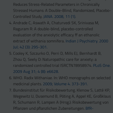
Reduces Stress-Related Parameters in Chronically
Stressed Humans: A Double-Blind, Randomized, Placebo-
Controlled Study.
JANA. 2008, 11 (1).
Andrade C, Aswath A, Chaturvedi SK, Srinivasa M,
Raguram R: A double-blind, placebo-controlled
evaluation of the anxiolytic efficacy ff an ethanolic
extract of withania somnifera.
Indian J Psychiatry. 2000
Jul; 42 (3): 295-301.
Cooley K, Szczurko O, Perri D, Mills EJ, Bernhardt B,
Zhou Q, Seely D: Naturopathic care for anxiety: a
randomized controlled trial ISRCTN78958974.
PLoS One.
2009 Aug 31; 4 (8): e6628.
WHO. Radix Withaniae. In: WHO monographs on selected
medicinal plants.
2009; Volume 4. 373-391.
Bundesinstitut für Risikobewertung. Klenow S, Latté KP,
Wegewitz U, Dusemund B, Pöting A, Appel KE, Großklaus
R, Schumann R, Lampen A (Hrsg.): Risikobewertung von
Pflanzen und pflanzlichen Zubereitungen.
BfR-