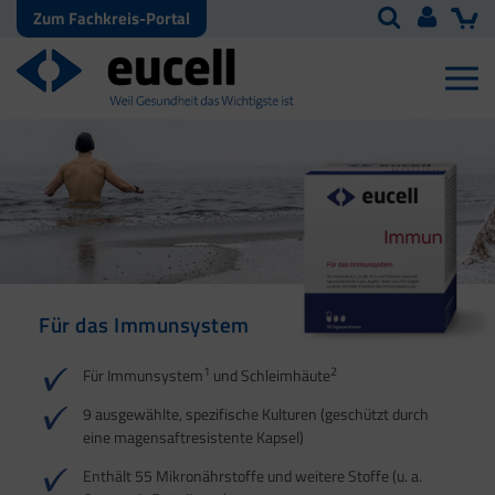
Zum Fachkreis-Portal
Für das Immunsystem
Für Haut, Haare und
Für Ihre natürliche
Nägel
Darmflora
1
2
Für Immunsystem
und Schleimhäute
1
1
2
3
2
3
9 ausgewählte, spezifische Kulturen (geschützt durch
eine magensaftresistente Kapsel)
4
Enthält 55 Mikronährstoffe und weitere Stoffe (u. a.