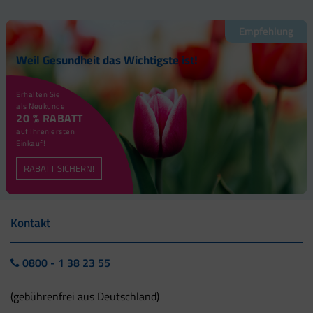
Empfehlung
Weil Gesundheit das Wichtigste ist!
Erhalten Sie
als Neukunde
20 % RABATT
auf Ihren ersten
Einkauf!
RABATT SICHERN!
Kontakt
0800 - 1 38 23 55
(gebührenfrei aus Deutschland)