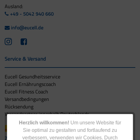
Ausland:
+49 - 5042 940 660
info@eucell.de
Service & Versand
Eucell Gesundheitsservice
Eucell Ernährungscoach
Eucell Fitness Coach
Versandbedingungen
Rücksendung
Versandpartner innerhalb Deutschlands
Herzlich willkommen!
Um unsere Website für
Sie optimal zu gestalten und fortlaufend zu
Zahlungsarten
verbessern, verwenden wir Cookies. Durch