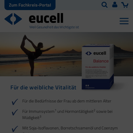
Zum Fachkreis-Portal
Für die weibliche Vitalität
Für die männliche
Für den
Vitalität
Energiestoffwechsel
Für die Bedürfnisse der Frau ab dem mittleren Alter
1
2
1
2
Für Immunsystem
und Hormontätigkeit
sowie bei
3
Müdigkeit
1
2
3
Mit Soja-Isoflavonen, Borretschsamenöl und Coenzym