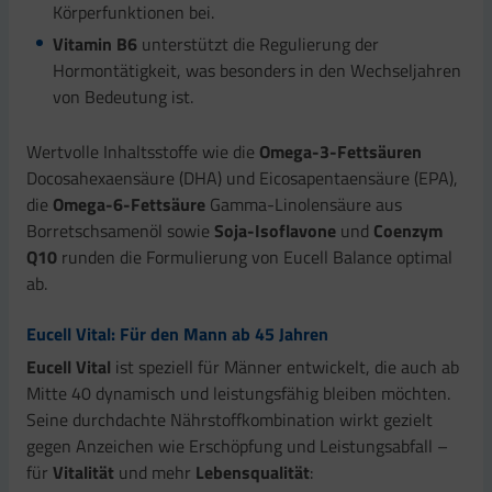
Körperfunktionen bei.
Vitamin B6
unterstützt die Regulierung der
Hormontätigkeit, was besonders in den Wechseljahren
von Bedeutung ist.
Wertvolle Inhaltsstoffe wie die
Omega-3-Fettsäuren
Docosahexaensäure (DHA) und Eicosapentaensäure (EPA),
die
Omega-6-Fettsäure
Gamma-Linolensäure aus
Borretschsamenöl sowie
Soja-Isoflavone
und
Coenzym
Q10
runden die Formulierung von Eucell Balance optimal
ab.
Eucell Vital: Für den Mann ab 45 Jahren
Eucell Vital
ist speziell für Männer entwickelt, die auch ab
Mitte 40 dynamisch und leistungsfähig bleiben möchten.
Seine durchdachte Nährstoffkombination wirkt gezielt
gegen Anzeichen wie Erschöpfung und Leistungsabfall –
für
Vitalität
und mehr
Lebensqualität
: