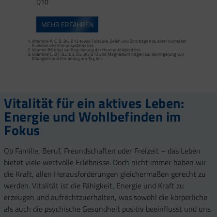
Q10
MEHR ERFAHREN
Vitamine A, C, D, B6, B12 sowie Folsäure, Selen und Zink tragen zu einer normalen
Vitamine C, B1, B2, B3, B5, B6, B12, Biotin, Magnesium, Kupfer und Mangan tragen
Funktion des Immunsystems bei.
zu einem normalen Energiestoffwechsel bei.
Vitamin B6 trägt zur Regulierung der Hormontätigkeit bei.
Vitamine C, B2, B3, B5, B6, B12 und Magnesium tragen zur Verringerung von
Vitamine C, B1, B2, B3, B5, B6, B12 und Magnesium tragen zur Verringerung von
Müdigkeit und Ermüdung bei.
Müdigkeit und Ermüdung am Tag bei.
Vitamine A, C, D, B6, B12 sowie Folsäure, Selen und Zink tragen zu einer normalen
Funktion des Immunsystems bei.
Zink trägt zur Erhaltung eines normalen Testosteronspiegels im Blut bei.
Vitamine C, B1, B2, B3, B5, B6, B12 und Magnesium tragen zur Verringerung von
Müdigkeit und Ermüdung am Tag bei.
Vitalität für ein aktives Leben:
Energie und Wohlbefinden im
Fokus
Ob Familie, Beruf, Freundschaften oder Freizeit – das Leben
bietet viele wertvolle Erlebnisse. Doch nicht immer haben wir
die Kraft, allen Herausforderungen gleichermaßen gerecht zu
werden. Vitalität ist die Fähigkeit, Energie und Kraft zu
erzeugen und aufrechtzuerhalten, was sowohl die körperliche
als auch die psychische Gesundheit positiv beeinflusst und uns