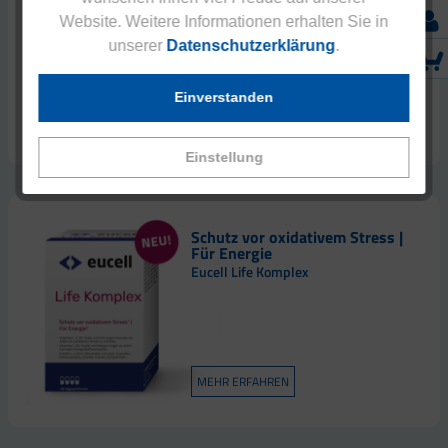
Website. Weitere Informationen erhalten Sie in
unserer
Datenschutzerklärung
.
Einverstanden
MEHR ERFAHREN
Einstellung
Schutz vor oxidativem Stress |
Für Energie
Eucell Life Komplex
MEHR ERFAHREN