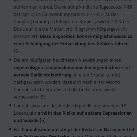
aufnehmen würde. Die relative kindliche Tagesdosis (RID)
beträgt 2,5 % (Schwankungsbreite: 0,4- 8,7 %). Der
Säugling nimmt pro Kilogramm Körpergewicht 2,5 % der
Dosis auf, die die Mutter pro Kilogramm Körpergewicht
konsumiert.
Diese Exposition könnte möglicherweise zu
einer Schädigung der Entwicklung des Gehirns führen
[5]
.
Die am häufigsten berichteten Auswirkungen eines
regelmäßigen Cannabiskonsums bei Jugendlichen
sind
verbale Gedächtnisstörung
. In einer Studie konnte
nachgewiesen werden, dass sich nach einer Woche
Cannabisabstinenz das verbale Gedächtnis wieder
verbesserte [5].
Cannabiskonsum des Kindes/Jugendlichen vor dem 18.
Lebensjahr
erhöht das Risiko auf spätere Depressionen
und Suizide
[6].
Bei
Cannabiskonsum steigt der Bedarf an Narkosemittel
zum Teil um das Dreifache
, wenn Menschen täglich oder