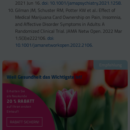
2021 Jun 16.
doi: 10.1001/jamapsychiatry.2021.1258.
Gilman JM, Schuster RM, Potter KW et al.: Effect of
Medical Marijuana Card Ownership on Pain, Insomnia,
and Affective Disorder Symptoms in Adults: A
Randomized Clinical Trial. JAMA Netw Open. 2022 Mar
1;5(3):e222106.
doi:
10.1001/jamanetworkopen.2022.2106.
Empfehlung
Weil Gesundheit das Wichtigste ist!
Erhalten Sie
als Neukunde
20 % RABATT
auf Ihren ersten
Einkauf!
RABATT SICHERN!