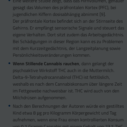
Eine weitere Studie zeigt, dass das Hirnvolumen, genauer
gesagt das Volumen des präfrontalen Kortex (PFC), bei
jugendlichen Kiffern dosisabhängig abnimmt [9].
Der präfrontale Kortex befindet sich an der Stirnseite des
Gehirns. Er empfängt sensorische Signale und steuert das
eigene Verhalten. Dort sitzt zudem das Arbeitsgedächtnis.
Bei Schädigungen in dieser Region kann es zu Problemen
mit dem Kurzzeitgedächtnis, der Langzeitplanung sowie
Persönlichkeitsveränderungen kommen.
Wenn Stillende Cannabis rauchen
, dann gelangt der
psychoaktive Wirkstoff THC auch in die Muttermilch.
Delta-9-Tetrahydro­cannabinol (THC) ist fettlöslich,
weshalb es nach dem Cannabiskonsum über längere Zeit
im Fettgewebe nachweisbar ist. THC wird auch von den
Milchdrüsen aufgenommen.
Nach den Berechnungen der Autoren würde ein gestilltes
Kind etwa 8 μg pro Kilogramm Körpergewicht und Tag
aufnehmen, wenn eine Frau einen kontrollierten Konsum
von 0,1 Gramm Cannabis mit einem Gehalt von 23 % THC