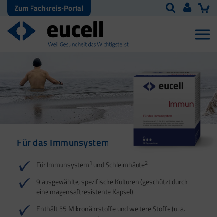
Zum Fachkreis-Portal
Für das Immunsystem
Für Haut, Haare und
Für Ihre natürliche
Nägel
Darmflora
1
2
Für Immunsystem
und Schleimhäute
1
1
2
3
2
3
9 ausgewählte, spezifische Kulturen (geschützt durch
eine magensaftresistente Kapsel)
4
Enthält 55 Mikronährstoffe und weitere Stoffe (u. a.