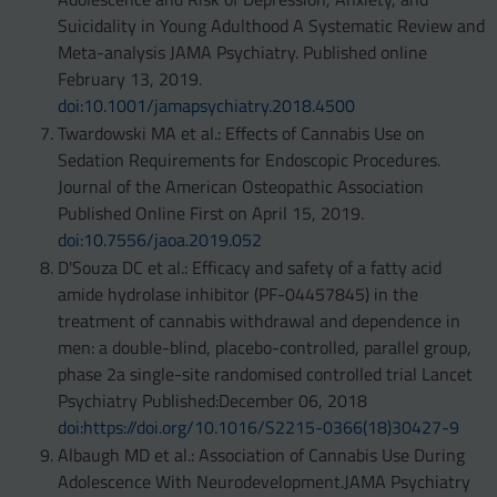
Suicidality in Young Adulthood A Systematic Review and
Meta-analysis JAMA Psychiatry. Published online
February 13, 2019.
doi:10.1001/jamapsychiatry.2018.4500
Twardowski MA et al.: Effects of Cannabis Use on
Sedation Requirements for Endoscopic Procedures.
Journal of the American Osteopathic Association
Published Online First on April 15, 2019.
doi:10.7556/jaoa.2019.052
D'Souza DC et al.: Efficacy and safety of a fatty acid
amide hydrolase inhibitor (PF-04457845) in the
treatment of cannabis withdrawal and dependence in
men: a double-blind, placebo-controlled, parallel group,
phase 2a single-site randomised controlled trial Lancet
Psychiatry Published:December 06, 2018
doi:https://doi.org/10.1016/S2215-0366(18)30427-9
Albaugh MD et al.: Association of Cannabis Use During
Adolescence With Neurodevelopment.JAMA Psychiatry