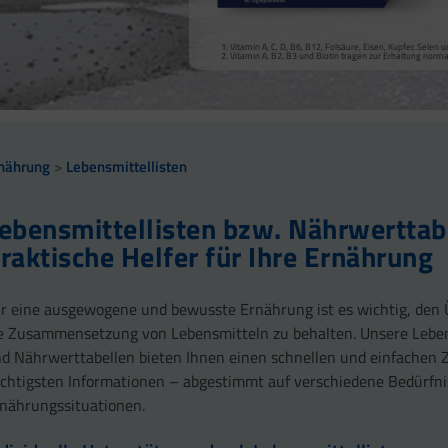
Vitamin A, Beta-Carotin, Vitamine B2, B3, Biotin und Zi
Kollagenbildung für eine normale Funktion der Haut.
Calcium trägt zur normalen Funktion von Verdauungsen
Selen, Zink und Biotin tragen zur Erhaltung gesunder Ha
Vitamin A, C, D, B6, B12, Folsäure, Eisen, Kupfer, Sele
sowie zu einem normalen Stoffwechsel von Makronährst
Selen und Zink tragen zur Erhaltung normaler Nägel bei
Vitamin A, B2, B3 und Biotin tragen zur Erhaltung norm
Vitamin B2 und Biotin tragen zur Erhaltung normaler Sc
Vitamin C, E, B2, Kupfer, Mangan, Selen und Zink tragen 
Vitamin D und Zink tragen zur normalen Funktion des 
nährung
Lebensmittellisten
ebensmittellisten bzw. Nährwerttab
raktische Helfer für Ihre Ernährung
r eine ausgewogene und bewusste Ernährung ist es wichtig, den 
e Zusammensetzung von Lebensmitteln zu behalten. Unsere Leben
d Nährwerttabellen bieten Ihnen einen schnellen und einfachen Zu
chtigsten Informationen – abgestimmt auf verschiedene Bedürfn
nährungssituationen.