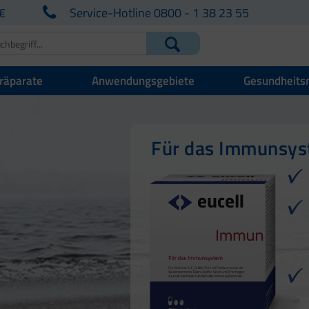
€
Service-Hotline 0800 - 1 38 23 55
räparate
Anwendungsgebiete
Gesundheits
Für Ihre natürlich
Für Haut, Haare u
Für das Immunsy