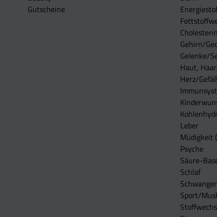
Gutscheine
Energiesto
Fettstoffwe
Cholesterin
Gehirn/Ge
Gelenke/S
Haut, Haar
Herz/Gefä
Immunsys
Kinderwun
Kohlenhydr
Leber
Müdigkeit (
Psyche
Säure-Bas
Schlaf
Schwangers
Sport/Mus
Stoffwechs