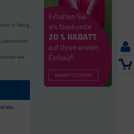
Erhalten Sie
ittel in Bezug
als Neukunde
20 % RABATT
 Lebensmitteln
auf Ihren ersten
Einkauf!
uationen wie
RABATT SICHERN!
drate,