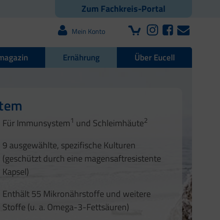
Zum Fachkreis-Portal
Mein Konto
magazin
Ernährung
Über Eucell
e Darmflora
nd Nägel
stem
1
2
1
2
Für Immunsystem
und Schleimhäute
1
2
3
3
9 ausgewählte, spezifische Kulturen
4
(geschützt durch eine magensaftresistente
Kapsel)
Enthält 55 Mikronährstoffe und weitere
Stoffe (u. a. Omega-3-Fettsäuren)