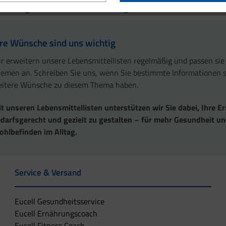
Blähungshemmende und blähungsfördernde Lebensmittel
hre Wünsche sind uns wichtig
r erweitern unsere Lebensmittellisten regelmäßig und passen sie
emen an. Schreiben Sie uns, wenn Sie bestimmte Informationen 
itere Wünsche zu diesem Thema haben.
t unseren Lebensmittellisten unterstützen wir Sie dabei, Ihre 
darfsgerecht und gezielt zu gestalten – für mehr Gesundheit u
hlbefinden im Alltag.
Service & Versand
Eucell Gesundheitsservice
Eucell Ernährungscoach
Eucell Fitness Coach