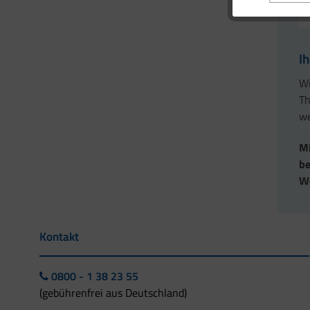
I
Wi
Th
we
Mi
be
Wo
Kontakt
0800 - 1 38 23 55
(gebührenfrei aus Deutschland)