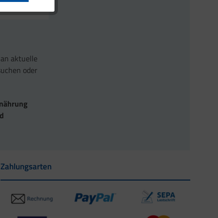
 an aktuelle
suchen oder
Ernährung
nd
Zahlungsarten