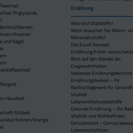
ffwechsel
Ernährung
chsel (Triglyceride,
)
Was sind Vitalstoffe?
dächtnis/Nerven
Wann brauchen Sie Makro- u
ehnen/Knochen
Mikronährstoffe?
e und Nägel
Das Eucell Konzept
ße
Ernährung früher versus heut
tem
Blick auf den Wandel der
sch
Essgewohnheiten
atstoffwechsel
Nationale Ernährungsberichte
Ernährungslexikon – Ihr
Fatigue)
Nachschlagewerk für Gesundh
Vitalität
en-Haushalt
Lebensmittelzusatzstoffe
Gesunde Ernährung – Die Basi
chaft/Stillzeit
Vitalität und Wohlbefinden
kulatur/Sehnen/Energie
Genussmittel – Genuss bewuss
el
Lebensmittellisten