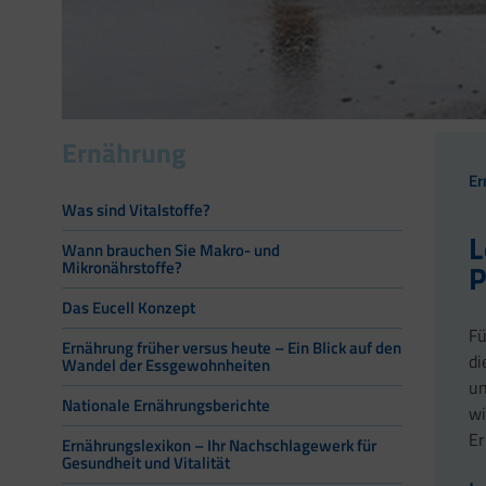
Ernährung
Er
Was sind Vitalstoffe?
L
Wann brauchen Sie Makro- und
P
Mikronährstoffe?
Das Eucell Konzept
Fü
Ernährung früher versus heute – Ein Blick auf den
di
Wandel der Essgewohnheiten
un
Nationale Ernährungsberichte
wi
Er
Ernährungslexikon – Ihr Nachschlagewerk für
Gesundheit und Vitalität