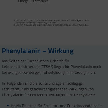
Omega-3-Fettsäuren)
Calcium trägt zur normalen Funktion von Verdauungsenzymen bei. Zink trägt zu
einem normalen Fettsäure- und Kohlenhydrat-Stoffwechsel sowie zu einem
normalen Stoffwechsel von Makronährstoffen bei.
Vitamin A, C, D, B6, B12, Folsäure, Eisen, Kupfer, Selen und Zink tragen zu einer
Vitamin B2 und Biotin tragen zur Erhaltung normaler Schleimhäute (einschließlich
normalen Funktion des Immunsystems bei.
Darmschleimhaut) bei.
Vitamin A, B2, B3 und Biotin tragen zur Erhaltung normaler Schleimhäute bei.
Vitamin A, Beta-Carotin, Vitamine B2, B3, Biotin und Zink tragen zur Erhaltung
Vitamin D und Zink tragen zur normalen Funktion des Immunsystems bei.
gesunder Haut bei. Vitamin C unterstützt eine gesunde Kollagenbildung für eine
normale Funktion der Haut.
Selen, Zink und Biotin tragen zur Erhaltung gesunder Haare bei.
Selen und Zink tragen zur Erhaltung normaler Nägel bei.
Vitamin C, E, B2, Kupfer, Mangan, Selen und Zink tragen dazu bei, die Zellen vor
oxidativem Stress zu schützen.
Phenylalanin – Wirkung
Von Seiten der Europäischen Behörde für
1
Lebensmittelsicherheit (EFSA
) liegen für Phenylalanin noch
keine zugelassenen gesundheitsbezogenen Aussagen vor.
Im Folgenden sind die auf Grundlage einschlägiger
Fachliteratur als gesichert angesehenen Wirkungen von
Phenylalanin für den Menschen aufgeführt.
Phenylalanin
:
ist ein Baustein für Struktur- und Funktionsproteine im