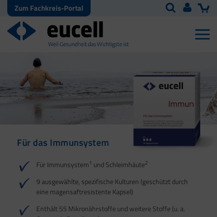
Zum Fachkreis-Portal
Für das Immunsystem
Für Haut, Haare und
Für Ihre natürliche
Nägel
Darmflora
1
2
Für Immunsystem
und Schleimhäute
1
1
2
3
2
3
9 ausgewählte, spezifische Kulturen (geschützt durch
eine magensaftresistente Kapsel)
4
Enthält 55 Mikronährstoffe und weitere Stoffe (u. a.