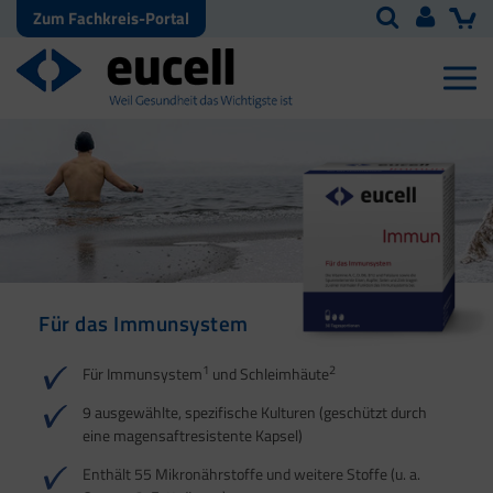
Zum Fachkreis-Portal
Für das Immunsystem
Für Haut, Haare und
Für Ihre natürliche
Nägel
Darmflora
1
2
Für Immunsystem
und Schleimhäute
1
1
2
3
2
3
9 ausgewählte, spezifische Kulturen (geschützt durch
eine magensaftresistente Kapsel)
4
Enthält 55 Mikronährstoffe und weitere Stoffe (u. a.