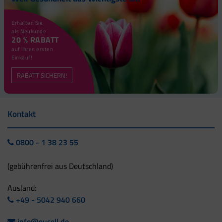
Erhalten Sie
als Neukunde
20 % RABATT
auf Ihren ersten
Einkauf!
RABATT SICHERN!
Kontakt
0800 - 1 38 23 55
(gebührenfrei aus Deutschland)
Ausland:
+49 - 5042 940 660
info@eucell.de