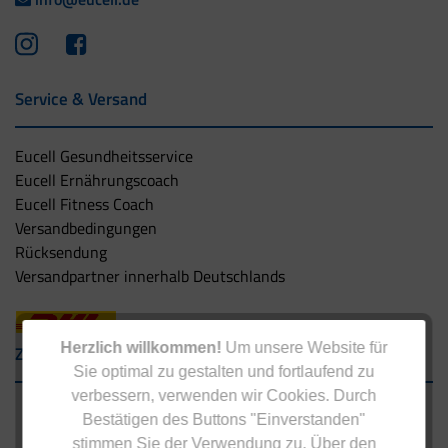
Service & Versand
Eucell Gesundheitsservice
Eucell Ernährungscoach
Eucell Fitness Coach
Versandbedingungen
Rücksendung
Versandpartner innerhalb Deutschlands
Herzlich willkommen!
Um unsere Website für
Zahlungsarten
Sie optimal zu gestalten und fortlaufend zu
verbessern, verwenden wir Cookies. Durch
Bestätigen des Buttons "Einverstanden"
stimmen Sie der Verwendung zu. Über den