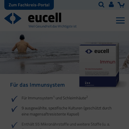
Zum Fachkreis-Portal
Für das Immunsystem
Für Haut, Haare und
Für Ihre natürliche
Nägel
Darmflora
1
2
Für Immunsystem
und Schleimhäute
1
1
2
3
2
3
9 ausgewählte, spezifische Kulturen (geschützt durch
eine magensaftresistente Kapsel)
4
Enthält 55 Mikronährstoffe und weitere Stoffe (u. a.