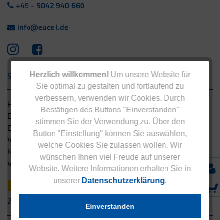
+49 - 5042 940 660
info@eucell.de
Service & Versand
Herzlich willkommen!
Um unsere Website für
Sie optimal zu gestalten und fortlaufend zu
verbessern, verwenden wir Cookies. Durch
Eucell Gesundheitsservice
Bestätigen des Buttons "Einverstanden"
Eucell Ernährungscoach
stimmen Sie der Verwendung zu. Über den
Eucell Fitness Coach
Button "Einstellung" können Sie auswählen,
Versandbedingungen
welche Cookies Sie zulassen wollen. Wir
Rücksendung
wünschen Ihnen viel Freude auf unserer
Versandpartner innerhalb Deutschlands
Website. Weitere Informationen erhalten Sie in
unserer
Datenschutzerklärung
.
Zahlungsarten
Einverstanden