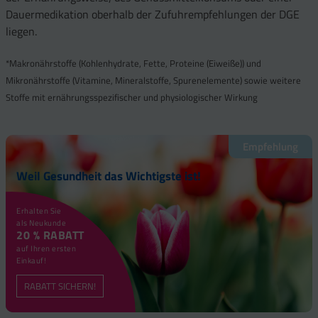
Dauermedikation oberhalb der Zufuhrempfehlungen der DGE
liegen.
*Makronährstoffe (Kohlenhydrate, Fette, Proteine (Eiweiße)) und
Mikronährstoffe (Vitamine, Mineralstoffe, Spurenelemente) sowie weitere
Stoffe mit ernährungsspezifischer und physiologischer Wirkung
Empfehlung
Weil Gesundheit das Wichtigste ist!
Erhalten Sie
als Neukunde
20 % RABATT
auf Ihren ersten
Einkauf!
RABATT SICHERN!