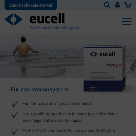
Zum Fachkreis-Portal
Für das Immunsystem
Für Haut, Haare und
Für Ihre natürliche
Nägel
Darmflora
1
2
Für Immunsystem
und Schleimhäute
1
1
2
3
2
3
9 ausgewählte, spezifische Kulturen (geschützt durch
eine magensaftresistente Kapsel)
4
Enthält 55 Mikronährstoffe und weitere Stoffe (u. a.