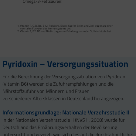
Omega-3-Fettsäuren)
Calcium trägt zur normalen Funktion von Verdauungsenzymen bei. Zink trägt zu
einem normalen Fettsäure- und Kohlenhydrat-Stoffwechsel sowie zu einem
normalen Stoffwechsel von Makronährstoffen bei.
Vitamin A, C, D, B6, B12, Folsäure, Eisen, Kupfer, Selen und Zink tragen zu einer
Vitamin B2 und Biotin tragen zur Erhaltung normaler Schleimhäute (einschließlich
normalen Funktion des Immunsystems bei.
Darmschleimhaut) bei.
Vitamin A, B2, B3 und Biotin tragen zur Erhaltung normaler Schleimhäute bei.
Vitamin A, Beta-Carotin, Vitamine B2, B3, Biotin und Zink tragen zur Erhaltung
Vitamin D und Zink tragen zur normalen Funktion des Immunsystems bei.
gesunder Haut bei. Vitamin C unterstützt eine gesunde Kollagenbildung für eine
normale Funktion der Haut.
Selen, Zink und Biotin tragen zur Erhaltung gesunder Haare bei.
Selen und Zink tragen zur Erhaltung normaler Nägel bei.
Vitamin C, E, B2, Kupfer, Mangan, Selen und Zink tragen dazu bei, die Zellen vor
oxidativem Stress zu schützen.
Pyridoxin – Versorgungssituation
Für die Berechnung der Versorgungssituation von Pyridoxin
(Vitamin B6) werden die Zufuhrempfehlungen und die
Nährstoffzufuhr von Männern und Frauen
verschiedener Altersklassen in Deutschland herangezogen.
Informationsgrundlage: Nationale Verzehrsstudie II
In der Nationalen Verzehrsstudie II (NVS II, 2008) wurde für
Deutschland das Ernährungsverhalten der Bevölkerung
untersucht und gezeigt, wie sich dies auf die durchschnittliche