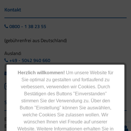
Kontakt
0800 - 1 38 23 55
(gebührenfrei aus Deutschland)
Ausland:
+49 - 5042 940 660
info@eucell.de
Herzlich willkommen!
Um unsere Website für
Sie optimal zu gestalten und fortlaufend zu
verbessern, verwenden wir Cookies. Durch
Bestätigen des Buttons "Einverstanden"
stimmen Sie der Verwendung zu. Über den
Service & Versand
Button "Einstellung" können Sie auswählen,
welche Cookies Sie zulassen wollen. Wir
Eucell Gesundheitsservice
wünschen Ihnen viel Freude auf unserer
Eucell Ernährungscoach
Website. Weitere Informationen erhalten Sie in