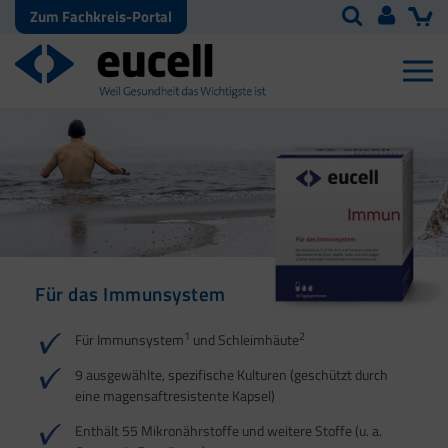
Zum Fachkreis-Portal
Für das Immunsystem
Für Haut, Haare und
Für Ihre natürliche
Nägel
Darmflora
1
2
Für Immunsystem
und Schleimhäute
1
1
2
3
2
3
9 ausgewählte, spezifische Kulturen (geschützt durch
eine magensaftresistente Kapsel)
4
Enthält 55 Mikronährstoffe und weitere Stoffe (u. a.