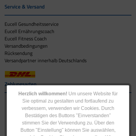
Service & Versand
Eucell Gesundheitsservice
Eucell Ernährungscoach
Eucell Fitness Coach
Versandbedingungen
Rücksendung
Versandpartner innerhalb Deutschlands
Zahlungsarten
Herzlich willkommen!
Um unsere Website für
Sie optimal zu gestalten und fortlaufend zu
verbessern, verwenden wir Cookies. Durch
Bestätigen des Buttons "Einverstanden"
stimmen Sie der Verwendung zu. Über den
Button "Einstellung" können Sie auswählen,