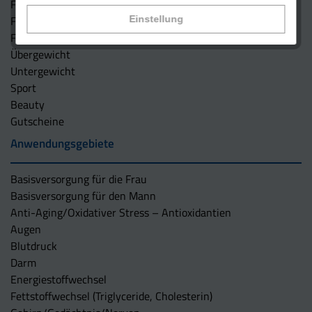
Für den Mann
Für die Frau
Einstellung
Für Mann und Frau
Übergewicht
Untergewicht
Sport
Beauty
Gutscheine
Anwendungsgebiete
Basisversorgung für die Frau
Basisversorgung für den Mann
Anti-Aging/Oxidativer Stress – Antioxidantien
Augen
Blutdruck
Darm
Energiestoffwechsel
Fettstoffwechsel (Triglyceride, Cholesterin)