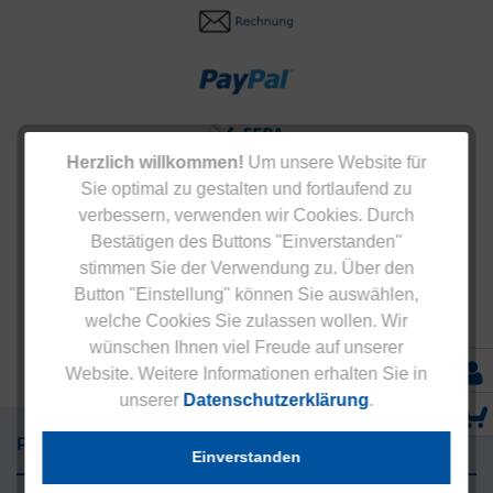
Herzlich willkommen!
Um unsere Website für
Sie optimal zu gestalten und fortlaufend zu
verbessern, verwenden wir Cookies. Durch
Bestätigen des Buttons "Einverstanden"
stimmen Sie der Verwendung zu. Über den
Button "Einstellung" können Sie auswählen,
welche Cookies Sie zulassen wollen. Wir
wünschen Ihnen viel Freude auf unserer
Website. Weitere Informationen erhalten Sie in
unserer
Datenschutzerklärung
.
Präparate
Einverstanden