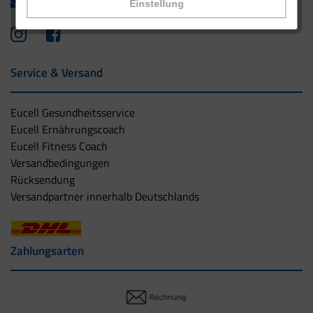
info@eucell.de
Einstellung
Service & Versand
Eucell Gesundheitsservice
Eucell Ernährungscoach
Eucell Fitness Coach
Versandbedingungen
Rücksendung
Versandpartner innerhalb Deutschlands
Zahlungsarten