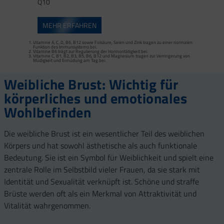
Q10
MEHR ERFAHREN
Vitamine A, C, D, B6, B12 sowie Folsäure, Selen und Zink tragen zu einer normalen
Funktion des Immunsystems bei.
Vitamine B6 trägt zur Regulierung der Hormontätigkeit bei.
Vitamine C, B1, B2, B3, B5, B6, B12 und Magnesium tragen zur Verringerung von
Müdigkeit und Ermüdung am Tag bei.
Weibliche Brust: Wichtig für
körperliches und emotionales
Wohlbefinden
Die weibliche Brust ist ein wesentlicher Teil des weiblichen
Körpers und hat sowohl ästhetische als auch funktionale
Bedeutung. Sie ist ein Symbol für Weiblichkeit und spielt eine
zentrale Rolle im Selbstbild vieler Frauen, da sie stark mit
Identität und Sexualität verknüpft ist. Schöne und straffe
Brüste werden oft als ein Merkmal von Attraktivität und
Vitalität wahrgenommen.