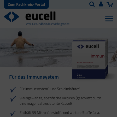
Zum Fachkreis-Portal
Für das Immunsystem
Für Haut, Haare und
Für Ihre natürliche
Nägel
Darmflora
1
2
Für Immunsystem
und Schleimhäute
1
1
2
3
2
3
9 ausgewählte, spezifische Kulturen (geschützt durch
eine magensaftresistente Kapsel)
4
Enthält 55 Mikronährstoffe und weitere Stoffe (u. a.