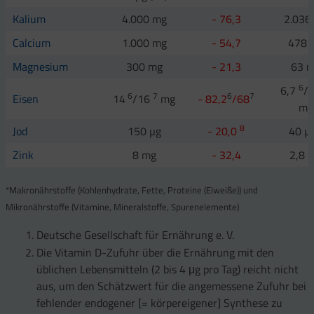
Kalium
4.000 mg
- 76,3
2.036
Calcium
1.000 mg
- 54,7
478 
Magnesium
300 mg
- 21,3
63 
6
6,7
/
6
7
6
7
Eisen
14
/16
mg
- 82,2
/68
mg
8
Jod
150 µg
- 20,0
40 µ
Zink
8 mg
- 32,4
2,8 
*Makronährstoffe (Kohlenhydrate, Fette, Proteine (Eiweiße)) und
Mikronährstoffe (Vitamine, Mineralstoffe, Spurenelemente)
Deutsche Gesellschaft für Ernährung e. V.
Die Vitamin D-Zufuhr über die Ernährung mit den
üblichen Lebensmitteln (2 bis 4 μg pro Tag) reicht nicht
aus, um den Schätzwert für die angemessene Zufuhr bei
fehlender endogener [= körpereigener] Synthese zu