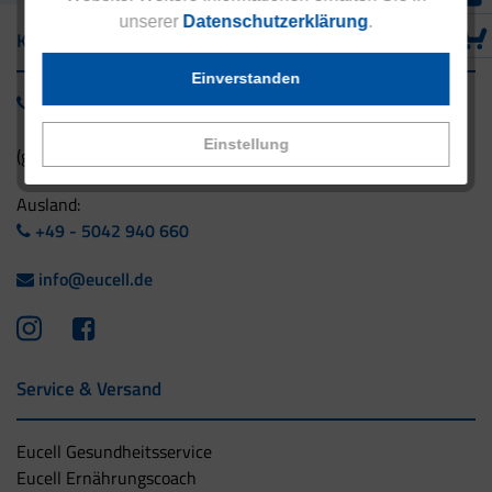
unserer
Datenschutzerklärung
.
Kontakt
Einverstanden
0800 - 1 38 23 55
Einstellung
(gebührenfrei aus Deutschland)
Ausland:
+49 - 5042 940 660
info@eucell.de
Service & Versand
Eucell Gesundheitsservice
Eucell Ernährungscoach