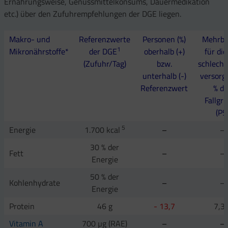
Ernährungsweise, Genussmittelkonsums, Dauermedikation
etc.) über den Zufuhrempfehlungen der DGE liegen.
Makro- und
Referenzwerte
Personen (%)
Mehrbe
1
Mikronährstoffe*
der DGE
oberhalb (+)
für di
(Zufuhr/Tag)
bzw.
schlecht
unterhalb (-)
versorg
Referenzwert
% de
Fallgr
(P5
5
Energie
1.700 kcal
–
–
30 % der
Fett
–
–
Energie
50 % der
Kohlenhydrate
–
–
Energie
Protein
46 g
- 13,7
7,3 
Vitamin A
700 µg (RAE)
–
–