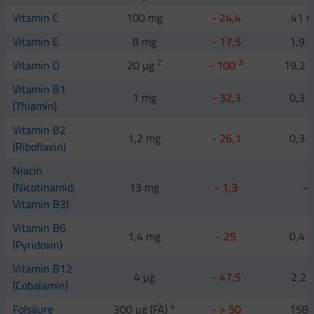
Vitamin C
100 mg
- 24,4
41 
Vitamin E
8 mg
- 17,5
1,9 
2
3
Vitamin D
20 µg
- 100
19,2 
Vitamin B1
1 mg
- 32,3
0,3 
(Thiamin)
Vitamin B2
1,2 mg
- 26,1
0,3 
(Riboflavin)
Niacin
(Nicotinamid,
13 mg
- 1,3
–
Vitamin B3)
Vitamin B6
1,4 mg
- 25
0,4 
(Pyridoxin)
Vitamin B12
4 µg
- 47,5
2,2 
(Cobalamin)
4
Folsäure
300 µg (FÄ)
- > 50
158 