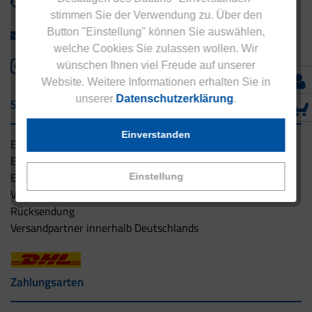
+49 - 5042 940 660
stimmen Sie der Verwendung zu. Über den
Button "Einstellung" können Sie auswählen,
info@eucell.de
welche Cookies Sie zulassen wollen. Wir
wünschen Ihnen viel Freude auf unserer
Website. Weitere Informationen erhalten Sie in
unserer
Datenschutzerklärung
.
Service & Versand
Einverstanden
Eucell Gesundheitsservice
Eucell Ernährungscoach
Eucell Fitness Coach
Einstellung
Versandbedingungen
Rücksendung
Versandpartner innerhalb Deutschlands
Zahlungsarten