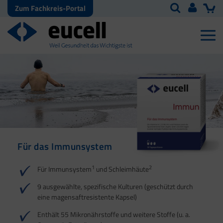
Zum Fachkreis-Portal
Für das Immunsystem
Für Haut, Haare und
Für Ihre natürliche
Nägel
Darmflora
1
2
Für Immunsystem
und Schleimhäute
1
1
2
3
2
3
9 ausgewählte, spezifische Kulturen (geschützt durch
eine magensaftresistente Kapsel)
4
Enthält 55 Mikronährstoffe und weitere Stoffe (u. a.