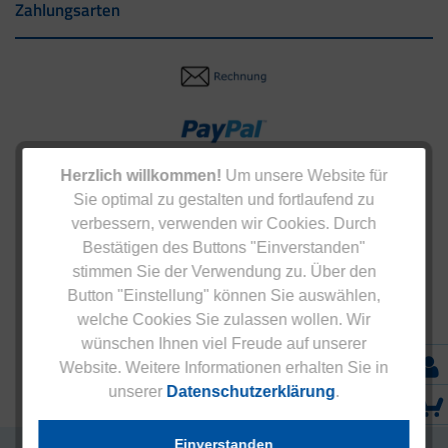
Zahlungsarten
Herzlich willkommen!
Um unsere Website für
Sie optimal zu gestalten und fortlaufend zu
verbessern, verwenden wir Cookies. Durch
Bestätigen des Buttons "Einverstanden"
stimmen Sie der Verwendung zu. Über den
Button "Einstellung" können Sie auswählen,
welche Cookies Sie zulassen wollen. Wir
wünschen Ihnen viel Freude auf unserer
Website. Weitere Informationen erhalten Sie in
unserer
Datenschutzerklärung
.
Einverstanden