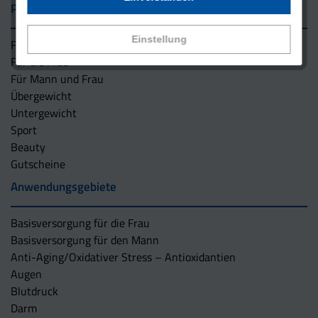
Präparate
Einstellung
Für den Mann
Für die Frau
Für Mann und Frau
Übergewicht
Untergewicht
Sport
Beauty
Gutscheine
Anwendungsgebiete
Basisversorgung für die Frau
Basisversorgung für den Mann
Anti-Aging/Oxidativer Stress – Antioxidantien
Augen
Blutdruck
Darm