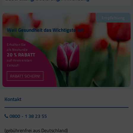
Empfehlung
Weil Gesundheit das Wichtigste ist!
Erhalten Sie
als Neukunde
20 % RABATT
auf Ihren ersten
Einkauf!
RABATT SICHERN!
Kontakt
0800 - 1 38 23 55
(gebührenfrei aus Deutschland)