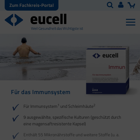
Zum Fachkreis-Portal
Für das Immunsystem
Für Haut, Haare und
Für Ihre natürliche
Nägel
Darmflora
1
2
Für Immunsystem
und Schleimhäute
1
1
2
3
2
3
9 ausgewählte, spezifische Kulturen (geschützt durch
eine magensaftresistente Kapsel)
4
Enthält 55 Mikronährstoffe und weitere Stoffe (u. a.