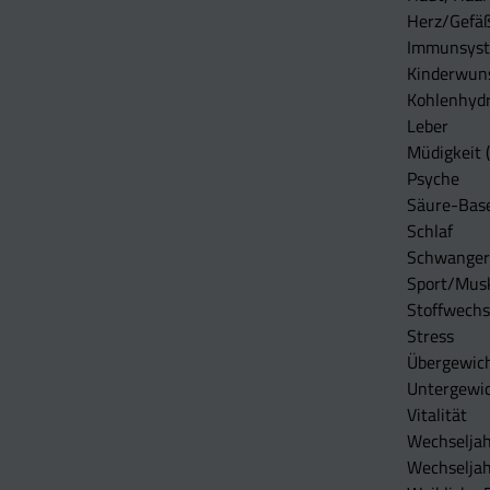
Herz/Gefä
Immunsys
Kinderwun
Kohlenhydr
Leber
Müdigkeit (
Psyche
Säure-Bas
Schlaf
Schwangers
Sport/Mus
Stoffwechs
Stress
Übergewic
Untergewi
Vitalität
Wechseljah
Wechselja