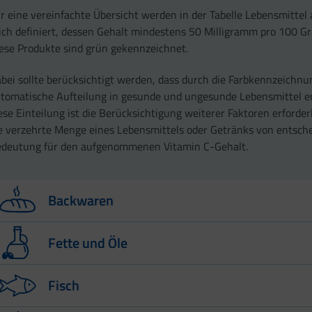
r eine vereinfachte Übersicht werden in der Tabelle Lebensmittel 
ich definiert, dessen Gehalt mindestens 50 Milligramm pro 100 G
ese Produkte sind grün gekennzeichnet.
bei sollte berücksichtigt werden, dass durch die Farbkennzeichnu
tomatische Aufteilung in gesunde und ungesunde Lebensmittel er
ese Einteilung ist die Berücksichtigung weiterer Faktoren erforder
e verzehrte Menge eines Lebensmittels oder Getränks von entsch
deutung für den aufgenommenen Vitamin C-Gehalt.
Backwaren
Lebensmittel
Vitamin C-Gehalt – angegeben in mg – pro 100 g
Fette und Öle
Hefegebäck
1,0
Lebensmittel
Vitamin C-Gehalt – angegeben in mg – 
Sahnetorte
1,0
Fisch
Lebensmittel
Apfelkuchen
5,0