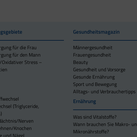
gsgebiete
Gesundheitsmagazin
rgung für die Frau
Männergesundheit
rgung für den Mann
Frauengesundheit
/Oxidativer Stress –
Beauty
tien
Gesundheit und Vorsorge
Gesunde Ernährung
Sport und Bewegung
Alltags- und Verbrauchertipps
ffwechsel
Ernährung
chsel (Triglyceride,
)
Was sind Vitalstoffe?
dächtnis/Nerven
Wann brauchen Sie Makro- u
ehnen/Knochen
Mikronährstoffe?
e und Nägel