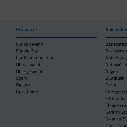
Präparate
Anwendun
Für den Mann
Basisverso
Für die Frau
Basisverso
Für Mann und Frau
Anti-Aging
Übergewicht
Antioxidan
Untergewicht
Augen
Sport
Blutdruck
Beauty
Darm
Gutscheine
Energiesto
Fettstoffwe
Cholesterin
Gehirn/Ge
Gelenke/S
Haut, Haar