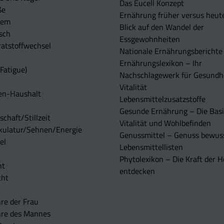
Das Eucell Konzept
ße
Ernährung früher versus heut
tem
Blick auf den Wandel der
sch
Essgewohnheiten
atstoffwechsel
Nationale Ernährungsberichte
Ernährungslexikon – Ihr
Fatigue)
Nachschlagewerk für Gesundh
Vitalität
en-Haushalt
Lebensmittelzusatzstoffe
Gesunde Ernährung – Die Basi
chaft/Stillzeit
Vitalität und Wohlbefinden
kulatur/Sehnen/Energie
Genussmittel – Genuss bewuss
el
Lebensmittellisten
Phytolexikon – Die Kraft der H
ht
entdecken
cht
re der Frau
hre des Mannes