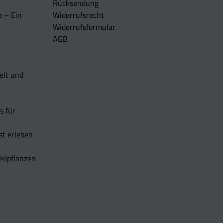
Rücksendung
e – Ein
Widerrufsrecht
Widerrufsformular
AGB
eit und
s für
t erleben
eilpflanzen