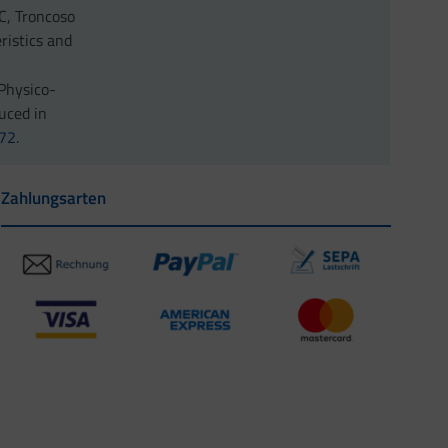
C, Troncoso
ristics and
 Physico-
duced in
72.
Zahlungsarten