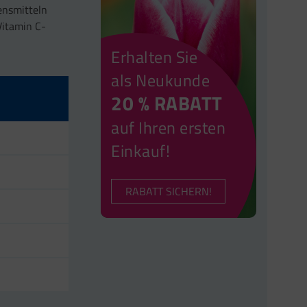
bensmitteln
Vitamin C-
Erhalten Sie
als Neukunde
20 % RABATT
auf Ihren ersten
Einkauf!
RABATT SICHERN!