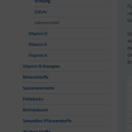
Wirkung
Fü
Zufuhr
re
Di
Lebensmittel
Da
Vitamin D
au
Vitamin E
di
di
Vitamin K
Be
Vitamin B-Komplex
Mineralstoffe
Spurenelemente
Fettsäuren
Aminosäuren
Sekundäre Pflanzenstoffe
Weitere Stoffe