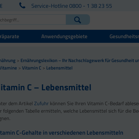
€
Service-Hotline 0800 - 1 38 23 55
räparate
Anwendungsgebiete
Gesundheits
nährung
Ernährungslexikon – Ihr Nachschlagewerk für Gesundheit un
Vitamine
Vitamin C
Lebensmittel
itamin C – Lebensmittel
ter dem Artikel
Zufuhr
können Sie Ihren Vitamin C-Bedarf ables
r folgenden Tabelle ermitteln, welche Lebensmittel sich für die B
gnen.
itamin C-Gehalte in verschiedenen Lebensmitteln