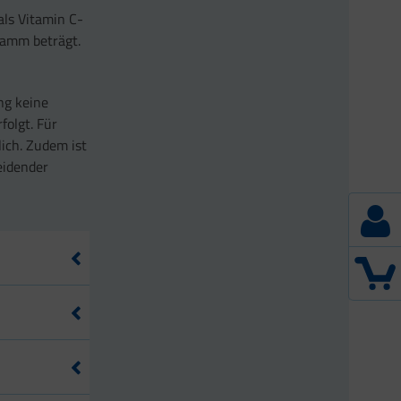
als Vitamin C-
ramm beträgt.
ng keine
folgt. Für
lich. Zudem ist
eidender
 Lebensmittel
pro 100 g