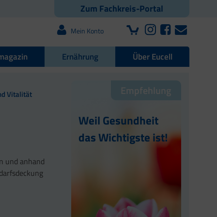
Zum Fachkreis-Portal
Mein Konto
magazin
Ernährung
Über Eucell
Empfehlung
d Vitalität
Weil Gesundheit
das Wichtigste ist!
en und anhand
edarfsdeckung