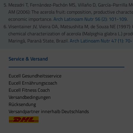
Johannisbeeren, rot
36,0
Mezadri T, Fernández-Pachón MS, Villaño D, García-Parrilla M
AM (2006): The acerola fruit: composition, productive characte
Apfelsinen
47,0
economic importance.
Arch Latinoam Nutr 56 (2): 101-109.
Zitronen
53,0
Visentainer JV, Vieira OA, Matsushita M, de Souza NE (1997):
Erdbeeren
63,5
chemical characterization of acerola (Malpighia glabra L.) pro
Maringá, Paraná State, Brazil.
Arch Latinoam Nutr 47 (1): 70-
Kiwis
71,0
Johannisbeeren,
189
Service & Versand
schwarz
Sanddornbeeren
450
Eucell Gesundheitsservice
Hagebutte (Rosa
Eucell Ernährungscoach
1
1.250
canina)
Eucell Fitness Coach
Versandbedingungen
Camu-Camu (Myrciaria
2,3
2.000
Rücksendung
dubia)
Versandpartner innerhalb Deutschlands
Acerola (Malpighia
4,5,6
695-4.827
glabra)