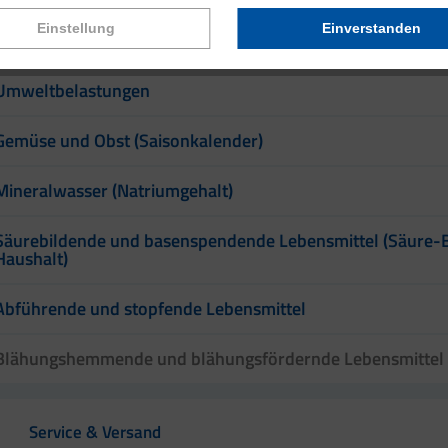
Einstellung
Einverstanden
Glykämischer Index (GI) – Glykämische Last (GL)
Umweltbelastungen
Gemüse und Obst (Saisonkalender)
Mineralwasser (Natriumgehalt)
Säurebildende und basenspendende Lebensmittel (Säure-
Haushalt)
Abführende und stopfende Lebensmittel
Blähungshemmende und blähungsfördernde Lebensmittel
Service & Versand