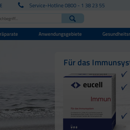
€
Service-Hotline 0800 - 1 38 23 55
räparate
Anwendungsgebiete
Gesundheits
Für Ihre natürlich
Für Haut, Haare u
Für das Immunsy