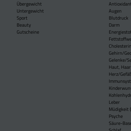
Übergewicht
Antioxidan
Untergewicht
Augen
Sport
Blutdruck
Beauty
Darm
Gutscheine
Energiesto
Fettstoffwe
Cholesterin
Gehirn/Ge
Gelenke/S
Haut, Haar
Herz/Gefä
Immunsys
Kinderwun
Kohlenhydr
Leber
Müdigkeit (
Psyche
Säure-Bas
Schlaf