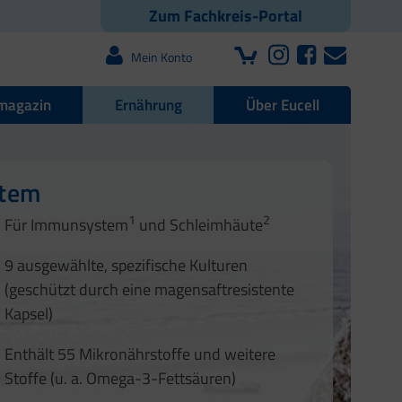
Zum Fachkreis-Portal
Mein Konto
magazin
Ernährung
Über Eucell
e Darmflora
nd Nägel
stem
1
2
1
2
Für Immunsystem
und Schleimhäute
1
2
3
3
9 ausgewählte, spezifische Kulturen
4
(geschützt durch eine magensaftresistente
Kapsel)
Enthält 55 Mikronährstoffe und weitere
Stoffe (u. a. Omega-3-Fettsäuren)