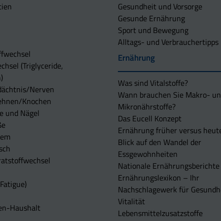
tien
Gesundheit und Vorsorge
Gesunde Ernährung
Sport und Bewegung
Alltags- und Verbrauchertipps
ffwechsel
Ernährung
chsel (Triglyceride,
)
Was sind Vitalstoffe?
dächtnis/Nerven
Wann brauchen Sie Makro- u
ehnen/Knochen
Mikronährstoffe?
e und Nägel
Das Eucell Konzept
ße
Ernährung früher versus heut
tem
Blick auf den Wandel der
sch
Essgewohnheiten
atstoffwechsel
Nationale Ernährungsberichte
Ernährungslexikon – Ihr
Fatigue)
Nachschlagewerk für Gesundh
Vitalität
en-Haushalt
Lebensmittelzusatzstoffe