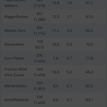
13,8
7,0
61,2
Vollkorn
(1.519)
307
Roggenflocken
12,0
1,7
61,0
(1.286)
304
Weizen, Korn
11,4
2,0
60,2
(1.274)
149
Weizenkleie
16,0
5,0
10,0
(623)
336
Corn-Flakes
7,6
0,7
77,8
(1.404)
Früchte-Müsli
349
10,0
5,0
66,0
ohne Zucker
(1.459)
333
Weizenstärke
0,4
0,1
82,5
(1.391)
336
Kartoffelstärke
0,6
0,1
83,1
(1.405)