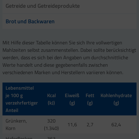
Getreide und Getreideprodukte
Brot und Backwaren
Mit Hilfe dieser Tabelle können Sie sich Ihre vollwertigen
Mahlzeiten selbst zusammenstellen. Dabei sollte berücksichtigt
werden, dass es sich bei den Angaben um durchschnittliche
Werte handelt und diese gegebenenfalls zwischen
verschiedenen Marken und Herstellern variieren können.
Lebensmittel
je 100 g
Kcal
Eiweiß
Fett
Kohlenhydrate
verzehrfertiger
(kJ)
(g)
(g)
(g)
Anteil
Grünkern,
320
11,6
2,7
62,4
Korn
(1.340)
Haferflocken,
363