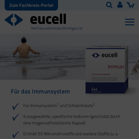
Zum Fachkreis-Portal
Für das Immunsystem
Für Haut, Haare und
Für Ihre natürliche
Nägel
Darmflora
1
2
Für Immunsystem
und Schleimhäute
1
1
2
3
2
3
9 ausgewählte, spezifische Kulturen (geschützt durch
eine magensaftresistente Kapsel)
4
Enthält 55 Mikronährstoffe und weitere Stoffe (u. a.