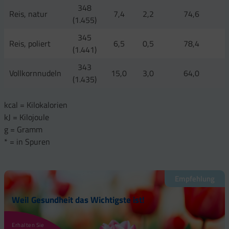
348
Reis, natur
7,4
2,2
74,6
(1.455)
345
Reis, poliert
6,5
0,5
78,4
(1.441)
343
Vollkornnudeln
15,0
3,0
64,0
(1.435)
kcal = Kilokalorien
kJ = Kilojoule
g = Gramm
* = in Spuren
Empfehlung
Weil Gesundheit das Wichtigste ist!
Erhalten Sie