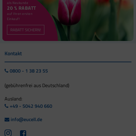
als Neukunde
20 % RABATT
auf Ihren ersten
Einkauf!
RABATT SICHERN!
Kontakt
0800 - 1 38 23 55
(gebührenfrei aus Deutschland)
Ausland:
+49 - 5042 940 660
info@eucell.de