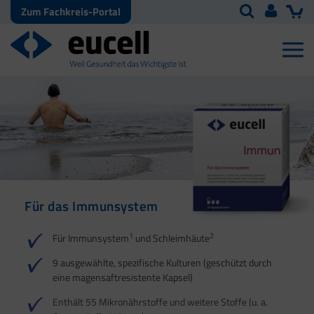
Zum Fachkreis-Portal
Für das Immunsystem
Für Haut, Haare und
Für Ihre natürliche
Nägel
Darmflora
1
2
Für Immunsystem
und Schleimhäute
1
1
2
3
2
3
9 ausgewählte, spezifische Kulturen (geschützt durch
eine magensaftresistente Kapsel)
4
Enthält 55 Mikronährstoffe und weitere Stoffe (u. a.