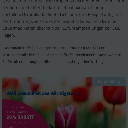
gesunden und normalgewichtigen Menschen orientieren, kann
der berechnete Mehrbedarf für Riboflavin auch höher
ausfallen. Der individuelle Bedarf kann zum Beispiel aufgrund
der Ernährungsweise, des Genussmittelkonsums oder einer
Dauermedikation oberhalb der Zufuhrempfehlungen der DGE
liegen.
*Makronährstoffe (Kohlenhydrate, Fette, Proteine (Eiweiße)) und
Mikronährstoffe (Vitamine, Mineralstoffe, Spurenelemente) sowie weitere
Stoffe mit ernährungsspezifischer und physiologischer Wirkung
Empfehlung
Weil Gesundheit das Wichtigste ist!
Erhalten Sie
als Neukunde
20 % RABATT
auf Ihren ersten
Einkauf!