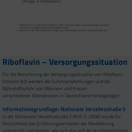
Omega-3-Fettsäuren)
Calcium trägt zur normalen Funktion von Verdauungsenzymen bei. Zink trägt zu
einem normalen Fettsäure- und Kohlenhydrat-Stoffwechsel sowie zu einem
normalen Stoffwechsel von Makronährstoffen bei.
Vitamin A, C, D, B6, B12, Folsäure, Eisen, Kupfer, Selen und Zink tragen zu einer
Vitamin B2 und Biotin tragen zur Erhaltung normaler Schleimhäute (einschließlich
normalen Funktion des Immunsystems bei.
Darmschleimhaut) bei.
Vitamin A, B2, B3 und Biotin tragen zur Erhaltung normaler Schleimhäute bei.
Vitamin A, Beta-Carotin, Vitamine B2, B3, Biotin und Zink tragen zur Erhaltung
Vitamin D und Zink tragen zur normalen Funktion des Immunsystems bei.
gesunder Haut bei. Vitamin C unterstützt eine gesunde Kollagenbildung für eine
normale Funktion der Haut.
Selen, Zink und Biotin tragen zur Erhaltung gesunder Haare bei.
Selen und Zink tragen zur Erhaltung normaler Nägel bei.
Vitamin C, E, B2, Kupfer, Mangan, Selen und Zink tragen dazu bei, die Zellen vor
oxidativem Stress zu schützen.
Riboflavin – Versorgungssituation
Für die Berechnung der Versorgungssituation von Riboflavin
(Vitamin B2) werden die Zufuhrempfehlungen und die
Nährstoffzufuhr von Männern und Frauen
verschiedener Altersklassen in Deutschland herangezogen.
Informationsgrundlage: Nationale Verzehrsstudie II
In der Nationalen Verzehrsstudie II (NVS II, 2008) wurde für
Deutschland das Ernährungsverhalten der Bevölkerung
untersucht und gezeigt, wie sich dies auf die durchschnittliche