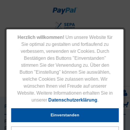
Herzlich willkommen!
Um unsere Website für
Sie optimal zu gestalten und fortlaufend zu
verbessern, verwenden wir Cookies. Durch
Bestätigen des Buttons "Einverstanden"
stimmen Sie der Verwendung zu. Über den
Button "Einstellung" können Sie auswählen,
welche Cookies Sie zulassen wollen. Wir
wünschen Ihnen viel Freude auf unserer
Website. Weitere Informationen erhalten Sie in
unserer
Datenschutzerklärung
.
Präparate
Einverstanden
Für den Mann
Für die Frau