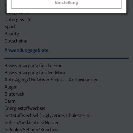
Einstellung
Für Mann und Frau
Übergewicht
Untergewicht
Sport
Beauty
Gutscheine
Anwendungsgebiete
Basisversorgung für die Frau
Basisversorgung für den Mann
Anti-Aging/Oxidativer Stress – Antioxidantien
Augen
Blutdruck
Darm
Energiestoffwechsel
Fettstoffwechsel (Triglyceride, Cholesterin)
Gehirn/Gedächtnis/Nerven
Gelenke/Sehnen/Knochen