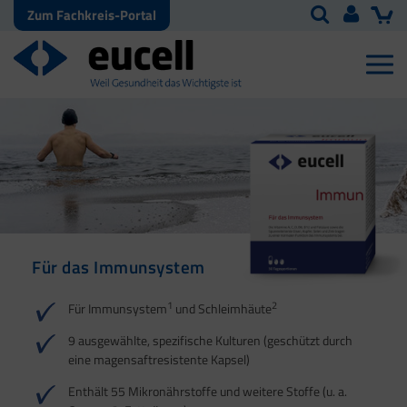
Zum Fachkreis-Portal
Für das Immunsystem
Für Haut, Haare und
Für Ihre natürliche
Nägel
Darmflora
1
2
Für Immunsystem
und Schleimhäute
1
1
2
3
2
3
9 ausgewählte, spezifische Kulturen (geschützt durch
eine magensaftresistente Kapsel)
4
Enthält 55 Mikronährstoffe und weitere Stoffe (u. a.