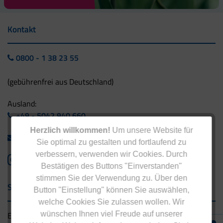
Kontakt
0800 - 1 38 23 55
(gebührenfrei aus Deutschland)
Ausland:
+49 - 5042 940 660
Herzlich willkommen!
Um unsere Website für
info@eucell.de
Sie optimal zu gestalten und fortlaufend zu
verbessern, verwenden wir Cookies. Durch
Bestätigen des Buttons "Einverstanden"
stimmen Sie der Verwendung zu. Über den
Service & Versand
Button "Einstellung" können Sie auswählen,
welche Cookies Sie zulassen wollen. Wir
Eucell Gesundheitsservice
wünschen Ihnen viel Freude auf unserer