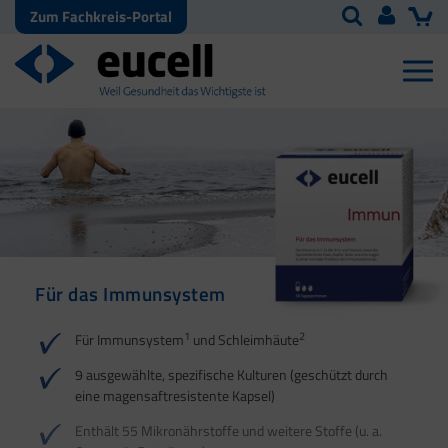
Zum Fachkreis-Portal
Für das Immunsystem
Für Haut, Haare und
Für Ihre natürliche
Nägel
Darmflora
1
2
Für Immunsystem
und Schleimhäute
1
1
2
3
2
3
9 ausgewählte, spezifische Kulturen (geschützt durch
eine magensaftresistente Kapsel)
4
Enthält 55 Mikronährstoffe und weitere Stoffe (u. a.