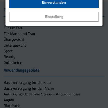
Einverstanden
Präparate
Einstellung
Für den Mann
Für die Frau
Für Mann und Frau
Übergewicht
Untergewicht
Sport
Beauty
Gutscheine
Anwendungsgebiete
Basisversorgung für die Frau
Basisversorgung für den Mann
Anti-Aging/Oxidativer Stress – Antioxidantien
Augen
Blutdruck