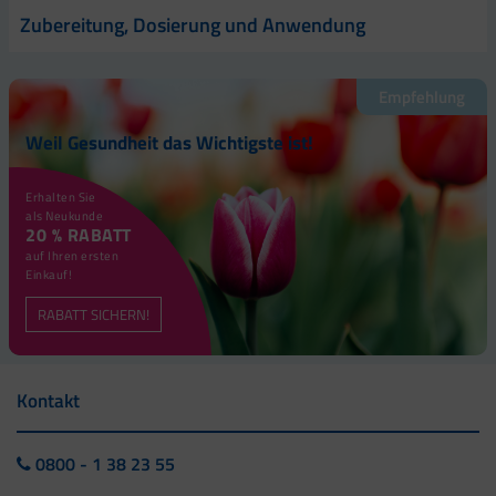
Zubereitung, Dosierung und Anwendung
Empfehlung
Weil Gesundheit das Wichtigste ist!
Erhalten Sie
als Neukunde
20 % RABATT
auf Ihren ersten
Einkauf!
RABATT SICHERN!
Kontakt
0800 - 1 38 23 55