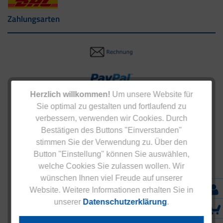
Zahlungsarten
Herzlich willkommen!
Um unsere Website für
Sie optimal zu gestalten und fortlaufend zu
verbessern, verwenden wir Cookies. Durch
Bestätigen des Buttons "Einverstanden"
stimmen Sie der Verwendung zu. Über den
Button "Einstellung" können Sie auswählen,
welche Cookies Sie zulassen wollen. Wir
wünschen Ihnen viel Freude auf unserer
Website. Weitere Informationen erhalten Sie in
unserer
Datenschutzerklärung
.