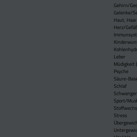
Gehirn/Ge
Gelenke/S
Haut, Haar
Herz/Gefä
Immunsys
Kinderwun
Kohlenhydr
Leber
Müdigkeit (
Psyche
Säure-Bas
Schlaf
Schwangers
Sport/Mus
Stoffwechs
Stress
Übergewic
Untergewi