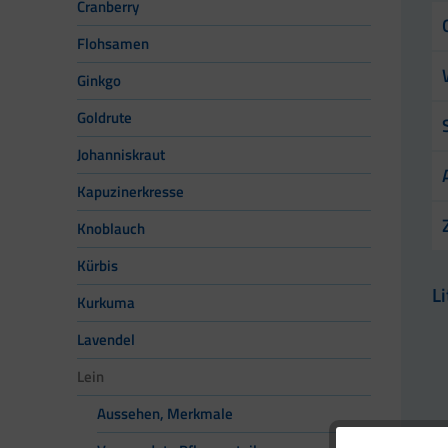
Cranberry
Flohsamen
Ginkgo
Goldrute
Johanniskraut
Kapuzinerkresse
Knoblauch
Kürbis
L
Kurkuma
Lavendel
Lein
Aussehen, Merkmale