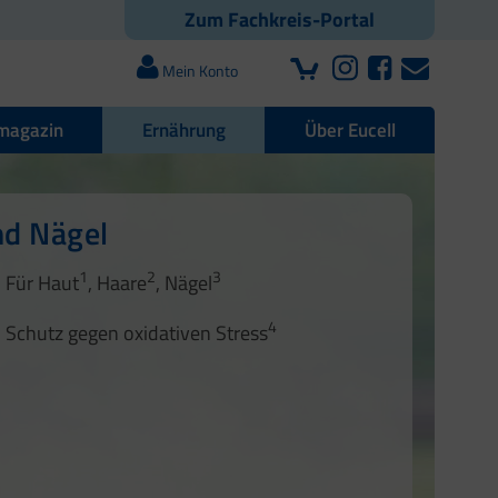
Zum Fachkreis-Portal
Mein Konto
magazin
Ernährung
Über Eucell
e Darmflora
nd Nägel
stem
1
2
1
2
1
2
3
Für Haut
, Haare
, Nägel
3
4
Schutz gegen oxidativen Stress