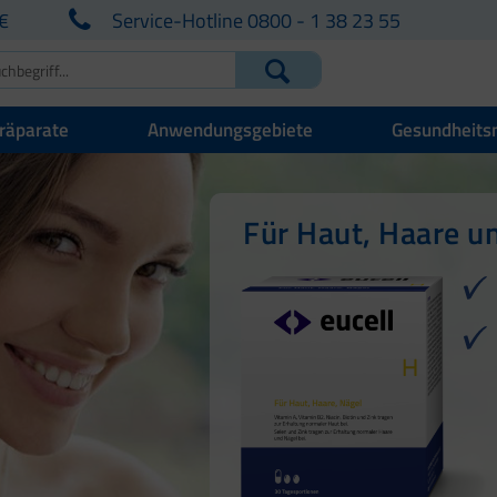
€
Service-Hotline 0800 - 1 38 23 55
räparate
Anwendungsgebiete
Gesundheits
Für Ihre natürlich
Für Haut, Haare u
Für das Immunsy