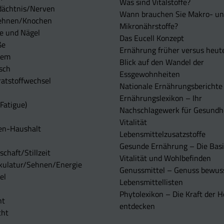
Was sind Vitalstoffe?
dächtnis/Nerven
Wann brauchen Sie Makro- u
ehnen/Knochen
Mikronährstoffe?
e und Nägel
Das Eucell Konzept
ße
Ernährung früher versus heut
tem
Blick auf den Wandel der
sch
Essgewohnheiten
atstoffwechsel
Nationale Ernährungsberichte
Ernährungslexikon – Ihr
Fatigue)
Nachschlagewerk für Gesundh
Vitalität
en-Haushalt
Lebensmittelzusatzstoffe
Gesunde Ernährung – Die Basi
chaft/Stillzeit
Vitalität und Wohlbefinden
kulatur/Sehnen/Energie
Genussmittel – Genuss bewuss
el
Lebensmittellisten
Phytolexikon – Die Kraft der H
ht
entdecken
cht