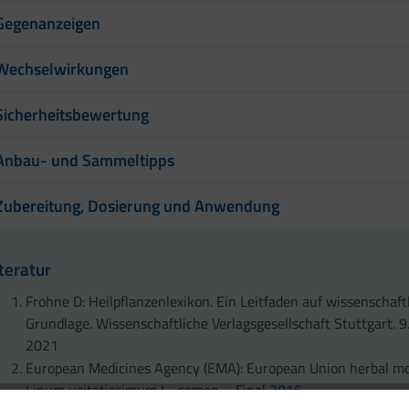
Gegenanzeigen
Wechselwirkungen
Sicherheitsbewertung
Anbau- und Sammeltipps
Zubereitung, Dosierung und Anwendung
iteratur
Frohne D: Heilpflanzenlexikon. Ein Leitfaden auf wissenschaft
Grundlage. Wissenschaftliche Verlagsgesellschaft Stuttgart. 9
2021
European Medicines Agency (EMA): European Union herbal m
Linum usitatissimum L., semen –
Final 2015