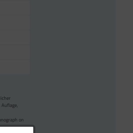
licher
. Auflage,
onograph on