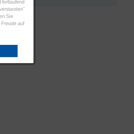
 fortlaufend
nverstanden"
en Sie
 Freude auf