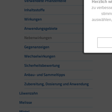
Verwendete Pflanzenteile
Herzlich w
zu verbesse
Inhaltsstoffe
stimm
Wirkungen
auswählen,
Anwendungsgebiete
Nebenwirkungen
Gegenanzeigen
Wechselwirkungen
Sicherheitsbewertung
Anbau- und Sammeltipps
Zubereitung, Dosierung und Anwendung
Löwenzahn
Melisse
Mistel