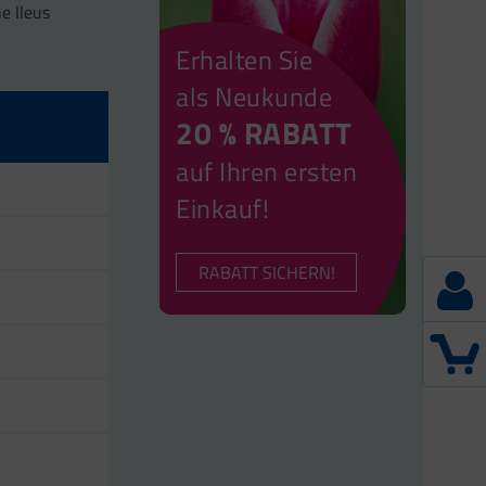
e Ileus
Erhalten Sie
als Neukunde
20 % RABATT
auf Ihren ersten
Einkauf!
RABATT SICHERN!