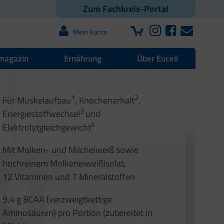
Zum Fachkreis-Portal
Mein Konto
magazin
Ernährung
Über Eucell
 | Blutdruck | Muskeln
1
2
Für Muskelaufbau
, Knochenerhalt
,
r und Faszien
offwechsel
3
Energiestoffwechsel
und
1
2
4
Elektrolytgleichgewicht
3
4
1
1
2
Mit Molken- und Milcheiweiß sowie
2
hochreinem Molkeneiweißisolat,
12 Vitaminen und 7 Mineralstoffen
9,4 g BCAA (verzweigtkettige
Aminosäuren) pro Portion (zubereitet in