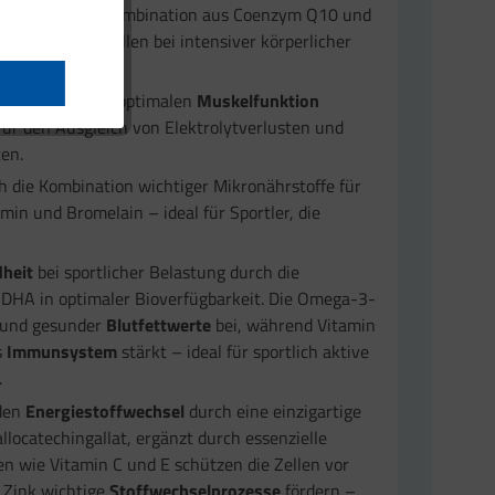
die kraftvolle Kombination aus Coenzym Q10 und
chützen Ihre Zellen bei intensiver körperlicher
terhaltung einer optimalen
Muskelfunktion
für den Ausgleich von Elektrolytverlusten und
ten.
h die Kombination wichtiger Mikronährstoffe für
in und Bromelain – ideal für Sportler, die
dheit
bei sportlicher Belastung durch die
HA in optimaler Bioverfügbarkeit. Die Omega-3-
und gesunder
Blutfettwerte
bei, während Vitamin
s
Immunsystem
stärkt – ideal für sportlich aktive
.
den
Energiestoffwechsel
durch eine einzigartige
locatechingallat, ergänzt durch essenzielle
n wie Vitamin C und E schützen die Zellen vor
 Zink wichtige
Stoffwechselprozesse
fördern –