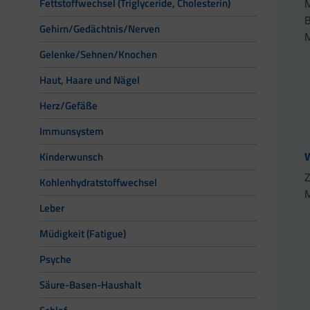
M
Fettstoffwechsel (Triglyceride, Cholesterin)
B
Gehirn/Gedächtnis/Nerven
M
Gelenke/Sehnen/Knochen
Haut, Haare und Nägel
Herz/Gefäße
Immunsystem
W
Kinderwunsch
Z
Kohlenhydratstoffwechsel
M
Leber
Müdigkeit (Fatigue)
Psyche
Säure-Basen-Haushalt