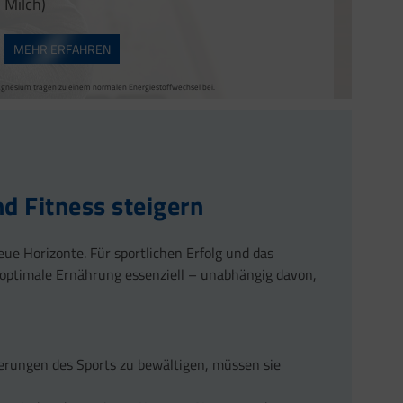
Milch)
alen Energiestoffwechsel bei.
m, Kupfer und Mangan tragen zu einem normalen Energiestoffwechsel bei.
pfer zur Erhaltung von normalem Bindegewebe bei. Sehnen, Bänder und Faszien
 zur Verringerung von Müdigkeit und Ermüdung bei.
MEHR ERFAHREN
rucks bei.
alen Muskelfunktion bei.
Magnesium tragen zu einem normalen Energiestoffwechsel bei.
nd Fitness steigern
neue Horizonte. Für sportlichen Erfolg und das
e optimale Ernährung essenziell – unabhängig davon,
rderungen des Sports zu bewältigen, müssen sie