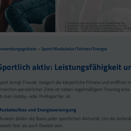
Magnesium, Vitamine B1, B6, B12 tragen zu einem norm
Vitamine C, B1, B2, B3, B5, B6, B12, Biotin, Magnesiu
Mangan trägt zur normalen Bindegewebsbildung und Ku
Vitamin B1 trägt zu einer normalen Herzfunktion bei.
Vitamine C, B2, B3, B5, B6, B12 und Magnesium tragen
zählen zum Bindegewebe.
Kalium trägt zur Aufrechterhaltung eines normalen Blutd
Vitamin C trägt zur normalen Kollagenbildung bei.
Kalium, Magnesium und Vitamin D tragen zu einer norm
Proteine tragen zur Zunahme an Muskelmasse bei.
Proteine tragen zur Erhaltung normaler Knochen bei.
Vitamine C, B2, B6, B12, Niacin, Pantothensäure und 
Magnesium trägt zum Elektrolytgleichgewicht bei.
Anwendungsgebiete
Sport/Muskulatur/Sehnen/Energie
Sportlich aktiv: Leistungsfähigkeit u
port bringt Freude, steigert die körperliche Fitness und eröffnet 
rreichen persönlicher Ziele ist neben regelmäßigem Training ein
b man Hobby- oder Profisportler ist.
Muskelaufbau und Energieversorgung
uskeln bilden die Basis jeder sportlichen Aktivität. Um die Anfo
owohl fest als auch flexibel sein.