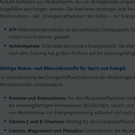
uskeln bestehen aus Muskelfasern, die von Bindegewebe umgebe
lutgefäßen durchzogen werden. Die Kapillaren versorgen jede Mus
itochondrien – den „Energiekraftwerken“ der Zellen – zur Ener
ATP
(Adenosintriphosphat): Ist die wichtigste Energiequelle 
Fetten und Proteinen gebildet.
Kohlenhydrate
: Sind dabei die primäre Energiequelle. Die W
nach dem Training hat großen Einfluss auf die Leistungsfähigk
ichtige Makro- und Mikronährstoffe für Sport und Energie
ur Unterstützung des Energiestoffwechsels und der Muskelregene
ikronährstoffen entscheidend:
Proteine und Aminosäuren:
Für den Muskelstoffwechsel sin
die verzweigtkettigen Aminosäuren (BCAA) Valin, Leucin und 
von Muskelmasse zur Energiegewinnung während und nach spo
Vitamin C und B-Vitamine:
Wichtig für den Energiestoffwechs
Calcium, Magnesium und Phosphor:
Unterstützen die Muske