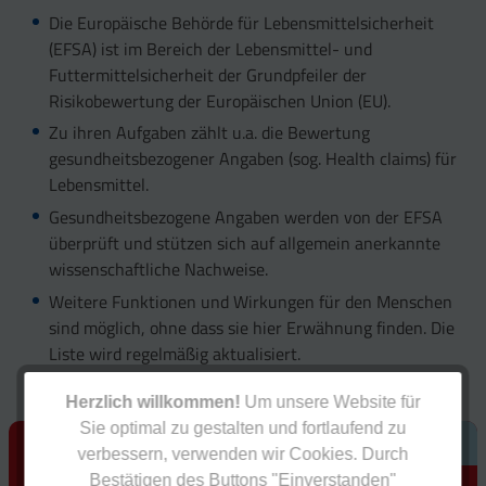
Die Europäische Behörde für Lebensmittelsicherheit
(EFSA) ist im Bereich der Lebensmittel- und
Futtermittelsicherheit der Grundpfeiler der
Risikobewertung der Europäischen Union (EU).
Zu ihren Aufgaben zählt u.a. die Bewertung
gesundheitsbezogener Angaben (sog. Health claims) für
Lebensmittel.
Gesundheitsbezogene Angaben werden von der EFSA
überprüft und stützen sich auf allgemein anerkannte
wissenschaftliche Nachweise.
Weitere Funktionen und Wirkungen für den Menschen
sind möglich, ohne dass sie hier Erwähnung finden. Die
Liste wird regelmäßig aktualisiert.
Herzlich willkommen!
Um unsere Website für
Sie optimal zu gestalten und fortlaufend zu
Empfehlung
verbessern, verwenden wir Cookies. Durch
Bestätigen des Buttons "Einverstanden"