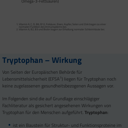
Omega-3-Fettsäuren)
Calcium trägt zur normalen Funktion von Verdauungsenzymen bei. Zink trägt zu
einem normalen Fettsäure- und Kohlenhydrat-Stoffwechsel sowie zu einem
normalen Stoffwechsel von Makronährstoffen bei.
Vitamin A, C, D, B6, B12, Folsäure, Eisen, Kupfer, Selen und Zink tragen zu einer
Vitamin B2 und Biotin tragen zur Erhaltung normaler Schleimhäute (einschließlich
normalen Funktion des Immunsystems bei.
Darmschleimhaut) bei.
Vitamin A, B2, B3 und Biotin tragen zur Erhaltung normaler Schleimhäute bei.
Vitamin A, Beta-Carotin, Vitamine B2, B3, Biotin und Zink tragen zur Erhaltung
Vitamin D und Zink tragen zur normalen Funktion des Immunsystems bei.
gesunder Haut bei. Vitamin C unterstützt eine gesunde Kollagenbildung für eine
normale Funktion der Haut.
Selen, Zink und Biotin tragen zur Erhaltung gesunder Haare bei.
Selen und Zink tragen zur Erhaltung normaler Nägel bei.
Vitamin C, E, B2, Kupfer, Mangan, Selen und Zink tragen dazu bei, die Zellen vor
oxidativem Stress zu schützen.
Tryptophan – Wirkung
Von Seiten der Europäischen Behörde für
1
Lebensmittelsicherheit (EFSA
) liegen für Tryptophan noch
keine zugelassenen gesundheitsbezogenen Aussagen vor.
Im Folgenden sind die auf Grundlage einschlägiger
Fachliteratur als gesichert angesehenen Wirkungen von
Tryptophan für den Menschen aufgeführt.
Tryptophan
:
ist ein Baustein für Struktur- und Funktionsproteine im