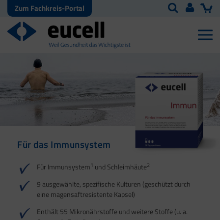
Zum Fachkreis-Portal
Für das Immunsystem
Für Haut, Haare und
Für Ihre natürliche
Nägel
Darmflora
1
2
Für Immunsystem
und Schleimhäute
1
1
2
3
2
3
9 ausgewählte, spezifische Kulturen (geschützt durch
eine magensaftresistente Kapsel)
4
Enthält 55 Mikronährstoffe und weitere Stoffe (u. a.