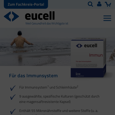
Zum Fachkreis-Portal
Für das Immunsystem
Für Haut, Haare und
Für Ihre natürliche
Nägel
Darmflora
1
2
Für Immunsystem
und Schleimhäute
1
1
2
3
2
3
9 ausgewählte, spezifische Kulturen (geschützt durch
eine magensaftresistente Kapsel)
4
Enthält 55 Mikronährstoffe und weitere Stoffe (u. a.