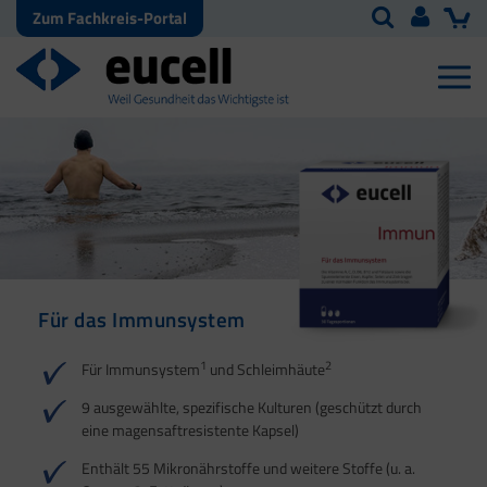
Zum Fachkreis-Portal
Für das Immunsystem
Für Haut, Haare und
Für Ihre natürliche
Nägel
Darmflora
1
2
Für Immunsystem
und Schleimhäute
1
1
2
3
2
3
9 ausgewählte, spezifische Kulturen (geschützt durch
eine magensaftresistente Kapsel)
4
Enthält 55 Mikronährstoffe und weitere Stoffe (u. a.