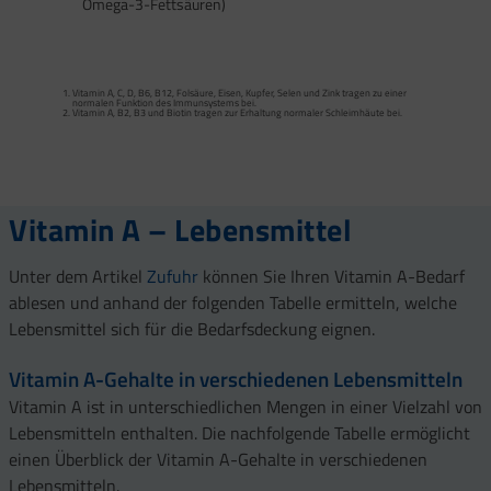
Omega-3-Fettsäuren)
Calcium trägt zur normalen Funktion von Verdauungsenzymen bei. Zink trägt zu
einem normalen Fettsäure- und Kohlenhydrat-Stoffwechsel sowie zu einem
normalen Stoffwechsel von Makronährstoffen bei.
Vitamin A, C, D, B6, B12, Folsäure, Eisen, Kupfer, Selen und Zink tragen zu einer
Vitamin B2 und Biotin tragen zur Erhaltung normaler Schleimhäute (einschließlich
normalen Funktion des Immunsystems bei.
Darmschleimhaut) bei.
Vitamin A, B2, B3 und Biotin tragen zur Erhaltung normaler Schleimhäute bei.
Vitamin A, Beta-Carotin, Vitamine B2, B3, Biotin und Zink tragen zur Erhaltung
Vitamin D und Zink tragen zur normalen Funktion des Immunsystems bei.
gesunder Haut bei. Vitamin C unterstützt eine gesunde Kollagenbildung für eine
normale Funktion der Haut.
Selen, Zink und Biotin tragen zur Erhaltung gesunder Haare bei.
Selen und Zink tragen zur Erhaltung normaler Nägel bei.
Vitamin C, E, B2, Kupfer, Mangan, Selen und Zink tragen dazu bei, die Zellen vor
oxidativem Stress zu schützen.
Vitamin A – Lebensmittel
Unter dem Artikel
Zufuhr
können Sie Ihren Vitamin A-Bedarf
ablesen und anhand der folgenden Tabelle ermitteln, welche
Lebensmittel sich für die Bedarfsdeckung eignen.
Vitamin A-Gehalte in verschiedenen Lebensmitteln
Vitamin A ist in unterschiedlichen Mengen in einer Vielzahl von
Lebensmitteln enthalten. Die nachfolgende Tabelle ermöglicht
einen Überblick der Vitamin A-Gehalte in verschiedenen
Lebensmitteln.