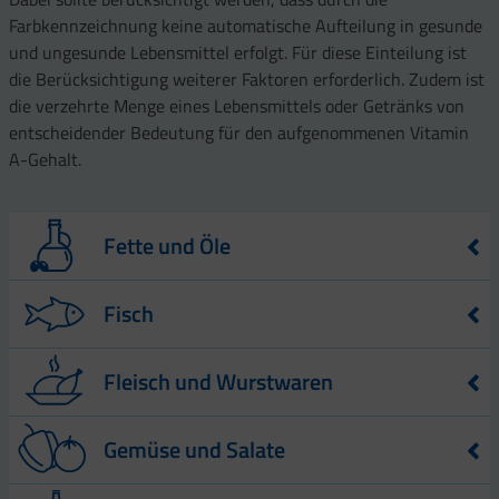
Farbkennzeichnung keine automatische Aufteilung in gesunde
und ungesunde Lebensmittel erfolgt. Für diese Einteilung ist
die Berücksichtigung weiterer Faktoren erforderlich. Zudem ist
die verzehrte Menge eines Lebensmittels oder Getränks von
entscheidender Bedeutung für den aufgenommenen Vitamin
A-Gehalt.
Fette und Öle
Lebensmittel
Vitamin A-Gehalt – angegeben in µg
Fisch
Retinolaktivitätsäquivalent (RAE) –
pro 100 g Lebensmittel
Lebensmittel
Vitamin A-Gehalt – angegeben in µg
Fleisch und Wurstwaren
Sonnenblumenöl*
2,2
Retinolaktivitätsäquivalent (RAE) – pro
100 g Lebensmittel
Maiskeimöl*
11,7
Lebensmittel
Vitamin A-Gehalt – angegeben in µg
Gemüse und Salate
Kabeljau
6,5
Retinolaktivitätsäquivalent (RAE) – pro
Olivenöl*
18,3
100 g Lebensmittel
Flunder
9,9