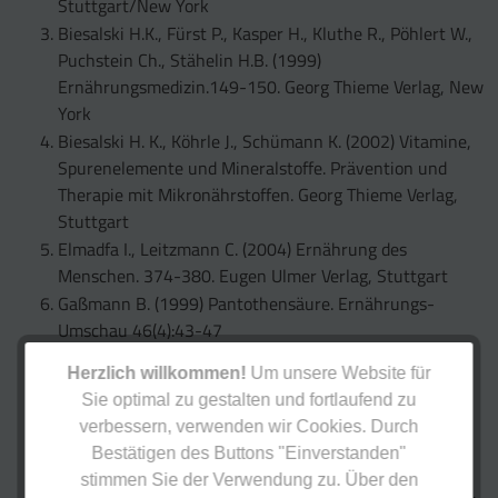
Stuttgart/New York
Biesalski H.K., Fürst P., Kasper H., Kluthe R., Pöhlert W.,
Puchstein Ch., Stähelin H.B. (1999)
Ernährungsmedizin.149-150. Georg Thieme Verlag, New
York
Biesalski H. K., Köhrle J., Schümann K. (2002) Vitamine,
Spurenelemente und Mineralstoffe. Prävention und
Therapie mit Mikronährstoffen. Georg Thieme Verlag,
Stuttgart
Elmadfa I., Leitzmann C. (2004) Ernährung des
Menschen. 374-380. Eugen Ulmer Verlag, Stuttgart
Gaßmann B. (1999) Pantothensäure. Ernährungs-
Umschau 46(4):43-47
Hahn A., Ströhle A., Wolters M. (2006) Ernährung -
Herzlich willkommen!
Um unsere Website für
Physiologische Grundlagen, Prävention, Therapie. 112-
Sie optimal zu gestalten und fortlaufend zu
113. Wissenschaftliche Verlagsgesellschaft mbH,
verbessern, verwenden wir Cookies. Durch
Stuttgart
Bestätigen des Buttons "Einverstanden"
Leitzmann C., Müller C., Michel P., Brehme U., Hahn A.,
stimmen Sie der Verwendung zu. Über den
Laube H. (2005) Ernährung in Prävention und Therapie.