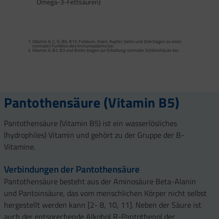
Omega-3-Fettsäuren)
Calcium trägt zur normalen Funktion von Verdauungsenzymen bei. Zink trägt zu
einem normalen Fettsäure- und Kohlenhydrat-Stoffwechsel sowie zu einem
normalen Stoffwechsel von Makronährstoffen bei.
Vitamin A, C, D, B6, B12, Folsäure, Eisen, Kupfer, Selen und Zink tragen zu einer
Vitamin B2 und Biotin tragen zur Erhaltung normaler Schleimhäute (einschließlich
normalen Funktion des Immunsystems bei.
Darmschleimhaut) bei.
Vitamin A, B2, B3 und Biotin tragen zur Erhaltung normaler Schleimhäute bei.
Vitamin A, Beta-Carotin, Vitamine B2, B3, Biotin und Zink tragen zur Erhaltung
Vitamin D und Zink tragen zur normalen Funktion des Immunsystems bei.
gesunder Haut bei. Vitamin C unterstützt eine gesunde Kollagenbildung für eine
normale Funktion der Haut.
Selen, Zink und Biotin tragen zur Erhaltung gesunder Haare bei.
Selen und Zink tragen zur Erhaltung normaler Nägel bei.
Vitamin C, E, B2, Kupfer, Mangan, Selen und Zink tragen dazu bei, die Zellen vor
oxidativem Stress zu schützen.
Pantothensäure (Vitamin B5)
Pantothensäure (Vitamin B5) ist ein wasserlösliches
(hydrophiles) Vitamin und gehört zu der Gruppe der B-
Vitamine.
Verbindungen der Pantothensäure
Pantothensäure besteht aus der Aminosäure Beta-Alanin
und Pantoinsäure, das vom menschlichen Körper nicht selbst
hergestellt werden kann [2- 8, 10, 11]. Neben der Säure ist
auch der entsprechende Alkohol R-Pantothenol der