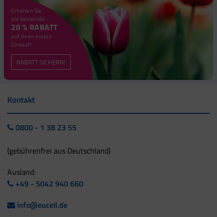
Erhalten Sie
als Neukunde
20 % RABATT
auf Ihren ersten
Einkauf!
RABATT SICHERN!
Kontakt
0800 - 1 38 23 55
(gebührenfrei aus Deutschland)
Ausland:
+49 - 5042 940 660
info@eucell.de