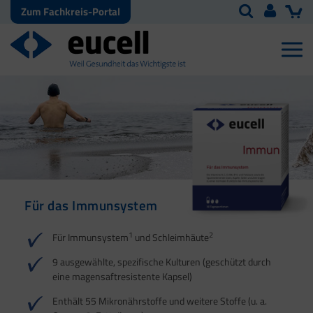
Zum Fachkreis-Portal
Für das Immunsystem
Für Haut, Haare und
Für Ihre natürliche
Nägel
Darmflora
1
2
Für Immunsystem
und Schleimhäute
1
1
2
3
2
3
9 ausgewählte, spezifische Kulturen (geschützt durch
eine magensaftresistente Kapsel)
4
Enthält 55 Mikronährstoffe und weitere Stoffe (u. a.