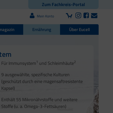
Zum Fachkreis-Portal
Mein Konto
magazin
Ernährung
Über Eucell
e Darmflora
nd Nägel
stem
1
2
1
2
Für Immunsystem
und Schleimhäute
1
2
3
3
9 ausgewählte, spezifische Kulturen
4
(geschützt durch eine magensaftresistente
Kapsel)
Enthält 55 Mikronährstoffe und weitere
Stoffe (u. a. Omega-3-Fettsäuren)