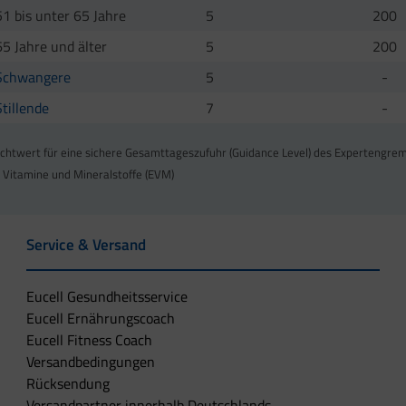
51 bis unter 65 Jahre
5
200
65 Jahre und älter
5
200
Schwangere
5
-
Stillende
7
-
ichtwert für eine sichere Gesamttageszufuhr (Guidance Level) des Expertengre
r Vitamine und Mineralstoffe (EVM)
Service & Versand
Eucell Gesundheitsservice
Eucell Ernährungscoach
Eucell Fitness Coach
Versandbedingungen
Rücksendung
Versandpartner innerhalb Deutschlands