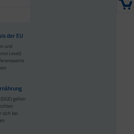
is der EU
en und
nce Level)
eferenzwerte
hen
Ernährung
(DGE) gelten
richten
 sich bei
den