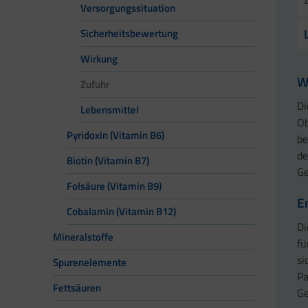
Versorgungssituation
Sicherheitsbewertung
Wirkung
W
Zufuhr
Di
Lebensmittel
Ob
Pyridoxin (Vitamin B6)
be
de
Biotin (Vitamin B7)
Ge
Folsäure (Vitamin B9)
E
Cobalamin (Vitamin B12)
Di
Mineralstoffe
fü
si
Spurenelemente
Pa
Fettsäuren
Ge