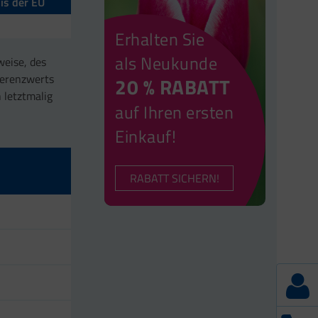
is der EU
Erhalten Sie
als Neukunde
weise, des
ferenzwerts
20 % RABATT
 letztmalig
auf Ihren ersten
Einkauf!
RABATT SICHERN!