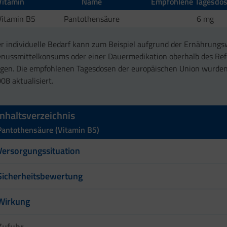
Vitamin
Name
Empfohlene Tagesdos
Vitamin B5
Pantothensäure
6 mg
r individuelle Bedarf kann zum Beispiel aufgrund der Ernährungs
nussmittelkonsums oder einer Dauermedikation oberhalb des Re
egen. Die empfohlenen Tagesdosen der europäischen Union wurden
08 aktualisiert.
Inhaltsverzeichnis
Pantothensäure (Vitamin B5)
Versorgungssituation
Sicherheitsbewertung
Wirkung
Zufuhr