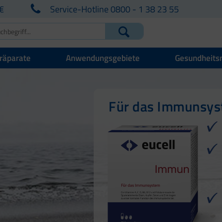
€
Service-Hotline 0800 - 1 38 23 55
räparate
Anwendungsgebiete
Gesundheits
Für Ihre natürlich
Für Haut, Haare u
Für das Immunsy