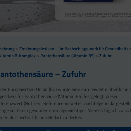
Vitamin A, Beta-Carotin, Vitamine B2, B3, Biotin und Zi
Kollagenbildung für eine normale Funktion der Haut.
Calcium trägt zur normalen Funktion von Verdauungsen
Selen, Zink und Biotin tragen zur Erhaltung gesunder Ha
Vitamin A, C, D, B6, B12, Folsäure, Eisen, Kupfer, Sele
sowie zu einem normalen Stoffwechsel von Makronährst
Selen und Zink tragen zur Erhaltung normaler Nägel bei
Vitamin A, B2, B3 und Biotin tragen zur Erhaltung norm
Vitamin B2 und Biotin tragen zur Erhaltung normaler Sc
Vitamin C, E, B2, Kupfer, Mangan, Selen und Zink tragen 
Vitamin D und Zink tragen zur normalen Funktion des 
nährung
Ernährungslexikon – Ihr Nachschlagewerk für Gesundheit un
Vitamin B-Komplex
Pantothensäure (Vitamin B5)
Zufuhr
antothensäure – Zufuhr
 der Europäischen Union (EU) wurde eine europaweit einheitliche
gesdosis für Pantothensäure (Vitamin B5) festgelegt, dieser
ferenzwert (Nutrient Reference Value) ist nachfolgend dargestellt
nge sollte ein gesunder normalgewichtiger Mensch täglich zu s
inen durchschnittlichen Bedarf zu decken.