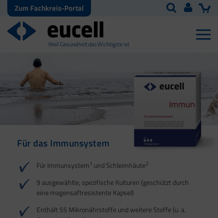
Zum Fachkreis-Portal
Für das Immunsystem
Für Haut, Haare und
Für Ihre natürliche
Nägel
Darmflora
1
2
Für Immunsystem
und Schleimhäute
1
1
2
3
2
3
9 ausgewählte, spezifische Kulturen (geschützt durch
eine magensaftresistente Kapsel)
4
Enthält 55 Mikronährstoffe und weitere Stoffe (u. a.