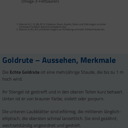
Omega-3-Fettsäuren)
Calcium trägt zur normalen Funktion von Verdauungsenzymen bei. Zink trägt zu
einem normalen Fettsäure- und Kohlenhydrat-Stoffwechsel sowie zu einem
normalen Stoffwechsel von Makronährstoffen bei.
Vitamin A, C, D, B6, B12, Folsäure, Eisen, Kupfer, Selen und Zink tragen zu einer
Vitamin B2 und Biotin tragen zur Erhaltung normaler Schleimhäute (einschließlich
normalen Funktion des Immunsystems bei.
Darmschleimhaut) bei.
Vitamin A, B2, B3 und Biotin tragen zur Erhaltung normaler Schleimhäute bei.
Vitamin A, Beta-Carotin, Vitamine B2, B3, Biotin und Zink tragen zur Erhaltung
Vitamin D und Zink tragen zur normalen Funktion des Immunsystems bei.
gesunder Haut bei. Vitamin C unterstützt eine gesunde Kollagenbildung für eine
normale Funktion der Haut.
Selen, Zink und Biotin tragen zur Erhaltung gesunder Haare bei.
Selen und Zink tragen zur Erhaltung normaler Nägel bei.
Vitamin C, E, B2, Kupfer, Mangan, Selen und Zink tragen dazu bei, die Zellen vor
oxidativem Stress zu schützen.
Goldrute – Aussehen, Merkmale
Die
Echte Goldrute
ist eine mehrjährige Staude, die bis zu 1 m
hoch wird.
Ihr Stengel ist gestreift und in den oberen Teilen kurz behaart.
Unten ist er von brauner Farbe, violett oder purpurn.
Die unteren Laubblätter sind eiförmig, die mittleren länglich-
elliptisch, die obersten schmal lanzettlich. Sie sind gezähnt,
wechselständig angeordnet und gestielt.