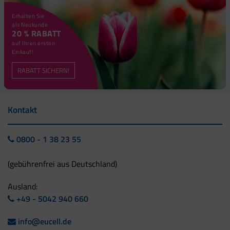
Erhalten Sie
als Neukunde
20 % RABATT
auf Ihren ersten
Einkauf!
RABATT SICHERN!
Kontakt
0800 - 1 38 23 55
(gebührenfrei aus Deutschland)
Ausland:
+49 - 5042 940 660
info@eucell.de