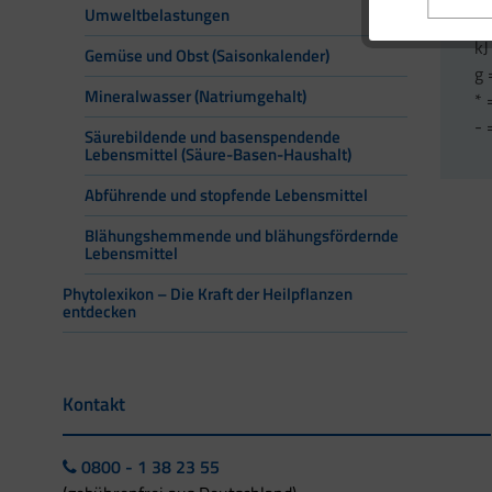
Umweltbelastungen
kc
kJ
Gemüse und Obst (Saisonkalender)
g
Mineralwasser (Natriumgehalt)
* 
- 
Säurebildende und basenspendende
Lebensmittel (Säure-Basen-Haushalt)
Abführende und stopfende Lebensmittel
Blähungshemmende und blähungsfördernde
Lebensmittel
Phytolexikon – Die Kraft der Heilpflanzen
entdecken
Kontakt
0800 - 1 38 23 55