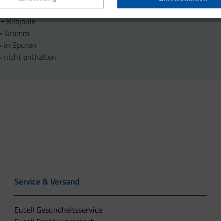
al = Kilokalorien
 = Kilojoule
 = Gramm
= in Spuren
= nicht enthalten
Service & Versand
Eucell Gesundheitsservice