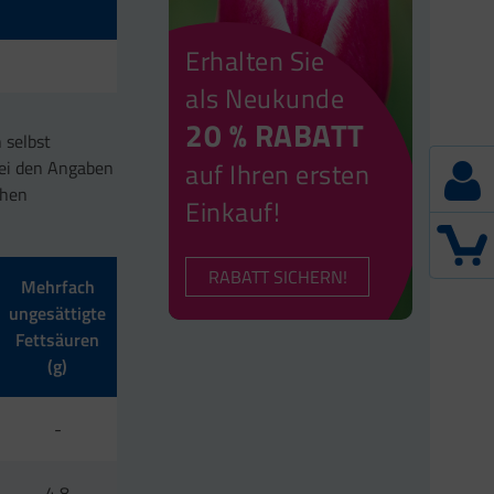
Erhalten Sie
als Neukunde
20 % RABATT
 selbst
bei den Angaben
auf Ihren ersten
chen
Einkauf!
RABATT SICHERN!
Mehrfach
ungesättigte
Fettsäuren
(g)
-
4,8