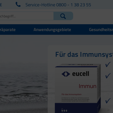
€
Service-Hotline 0800 - 1 38 23 55
räparate
Anwendungsgebiete
Gesundheits
Für Ihre natürlich
Für Haut, Haare u
Für das Immunsy