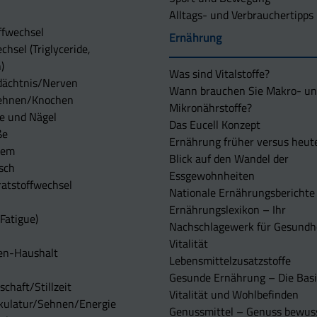
Alltags- und Verbrauchertipps
ffwechsel
Ernährung
chsel (Triglyceride,
)
Was sind Vitalstoffe?
dächtnis/Nerven
Wann brauchen Sie Makro- u
ehnen/Knochen
Mikronährstoffe?
e und Nägel
Das Eucell Konzept
ße
Ernährung früher versus heut
tem
Blick auf den Wandel der
sch
Essgewohnheiten
atstoffwechsel
Nationale Ernährungsberichte
Ernährungslexikon – Ihr
Fatigue)
Nachschlagewerk für Gesundh
Vitalität
en-Haushalt
Lebensmittelzusatzstoffe
Gesunde Ernährung – Die Basi
chaft/Stillzeit
Vitalität und Wohlbefinden
kulatur/Sehnen/Energie
Genussmittel – Genuss bewuss