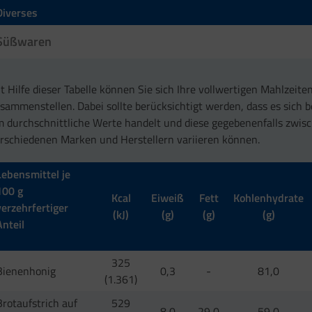
Diverses
Süßwaren
t Hilfe dieser Tabelle können Sie sich Ihre vollwertigen Mahlzeiten
sammenstellen. Dabei sollte berücksichtigt werden, dass es sich 
 durchschnittliche Werte handelt und diese gegebenenfalls zwis
rschiedenen Marken und Herstellern variieren können.
Lebensmittel je
100 g
Kcal
Eiweiß
Fett
Kohlenhydrate
verzehrfertiger
(kJ)
(g)
(g)
(g)
Anteil
325
Bienenhonig
0,3
-
81,0
(1.361)
Brotaufstrich auf
529
8,0
29,0
59,0