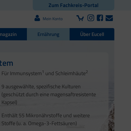
Zum Fachkreis-Portal
Mein Konto
magazin
Ernährung
Über Eucell
e Darmflora
nd Nägel
stem
1
2
1
2
Für Immunsystem
und Schleimhäute
1
2
3
3
9 ausgewählte, spezifische Kulturen
4
(geschützt durch eine magensaftresistente
Kapsel)
Enthält 55 Mikronährstoffe und weitere
Stoffe (u. a. Omega-3-Fettsäuren)