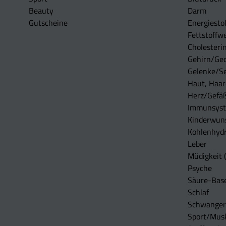
Beauty
Darm
Gutscheine
Energiesto
Fettstoffwe
Cholesterin
Gehirn/Ge
Gelenke/S
Haut, Haar
Herz/Gefä
Immunsys
Kinderwun
Kohlenhydr
Leber
Müdigkeit (
Psyche
Säure-Bas
Schlaf
Schwangers
Sport/Mus