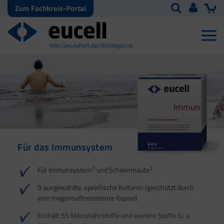
Zum Fachkreis-Portal
Für das Immunsystem
Für Haut, Haare und
Für Ihre natürliche
Nägel
Darmflora
1
2
Für Immunsystem
und Schleimhäute
1
1
2
3
2
3
9 ausgewählte, spezifische Kulturen (geschützt durch
eine magensaftresistente Kapsel)
4
Enthält 55 Mikronährstoffe und weitere Stoffe (u. a.