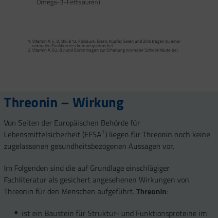
Omega-3-Fettsäuren)
Calcium trägt zur normalen Funktion von Verdauungsenzymen bei. Zink trägt zu
einem normalen Fettsäure- und Kohlenhydrat-Stoffwechsel sowie zu einem
normalen Stoffwechsel von Makronährstoffen bei.
Vitamin A, C, D, B6, B12, Folsäure, Eisen, Kupfer, Selen und Zink tragen zu einer
Vitamin B2 und Biotin tragen zur Erhaltung normaler Schleimhäute (einschließlich
normalen Funktion des Immunsystems bei.
Darmschleimhaut) bei.
Vitamin A, B2, B3 und Biotin tragen zur Erhaltung normaler Schleimhäute bei.
Vitamin A, Beta-Carotin, Vitamine B2, B3, Biotin und Zink tragen zur Erhaltung
Vitamin D und Zink tragen zur normalen Funktion des Immunsystems bei.
gesunder Haut bei. Vitamin C unterstützt eine gesunde Kollagenbildung für eine
normale Funktion der Haut.
Selen, Zink und Biotin tragen zur Erhaltung gesunder Haare bei.
Selen und Zink tragen zur Erhaltung normaler Nägel bei.
Vitamin C, E, B2, Kupfer, Mangan, Selen und Zink tragen dazu bei, die Zellen vor
oxidativem Stress zu schützen.
Threonin – Wirkung
Von Seiten der Europäischen Behörde für
1
Lebensmittelsicherheit (EFSA
) liegen für Threonin noch keine
zugelassenen gesundheitsbezogenen Aussagen vor.
Im Folgenden sind die auf Grundlage einschlägiger
Fachliteratur als gesichert angesehenen Wirkungen von
Threonin für den Menschen aufgeführt.
Threonin
:
ist ein Baustein für Struktur- und Funktionsproteine im