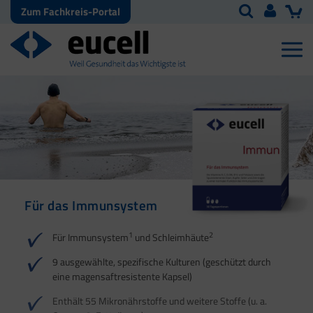
Zum Fachkreis-Portal
Für das Immunsystem
Für Haut, Haare und
Für Ihre natürliche
Nägel
Darmflora
1
2
Für Immunsystem
und Schleimhäute
1
1
2
3
2
3
9 ausgewählte, spezifische Kulturen (geschützt durch
eine magensaftresistente Kapsel)
4
Enthält 55 Mikronährstoffe und weitere Stoffe (u. a.