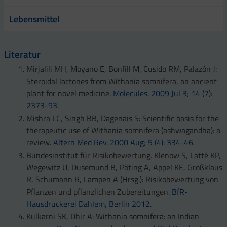
Lebensmittel
Literatur
Mirjalili MH, Moyano E, Bonfill M, Cusido RM, Palazón J:
Steroidal lactones from Withania somnifera, an ancient
plant for novel medicine.
Molecules. 2009 Jul 3; 14 (7):
2373-93.
Mishra LC, Singh BB, Dagenais S: Scientific basis for the
therapeutic use of Withania somnifera (ashwagandha): a
review.
Altern Med Rev. 2000 Aug; 5 (4): 334-46.
Bundesinstitut für Risikobewertung. Klenow S, Latté KP,
Wegewitz U, Dusemund B, Pöting A, Appel KE, Großklaus
R, Schumann R, Lampen A (Hrsg.): Risikobewertung von
Pflanzen und pflanzlichen Zubereitungen.
BfR-
Hausdruckerei Dahlem, Berlin 2012.
Kulkarni SK, Dhir A: Withania somnifera: an Indian