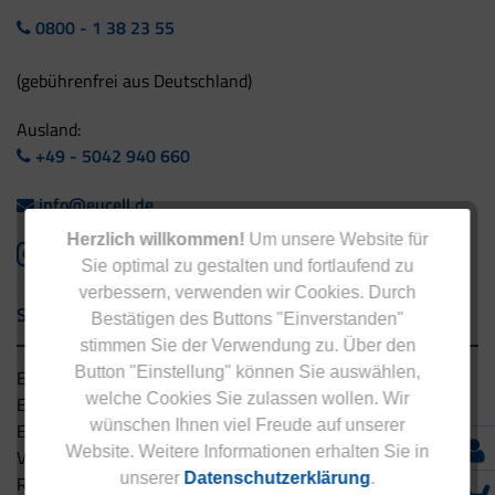
0800 - 1 38 23 55
(gebührenfrei aus Deutschland)
Ausland:
+49 - 5042 940 660
info@eucell.de
Herzlich willkommen!
Um unsere Website für
Sie optimal zu gestalten und fortlaufend zu
verbessern, verwenden wir Cookies. Durch
Service & Versand
Bestätigen des Buttons "Einverstanden"
stimmen Sie der Verwendung zu. Über den
Button "Einstellung" können Sie auswählen,
Eucell Gesundheitsservice
welche Cookies Sie zulassen wollen. Wir
Eucell Ernährungscoach
wünschen Ihnen viel Freude auf unserer
Eucell Fitness Coach
Website. Weitere Informationen erhalten Sie in
Versandbedingungen
unserer
Datenschutzerklärung
.
Rücksendung