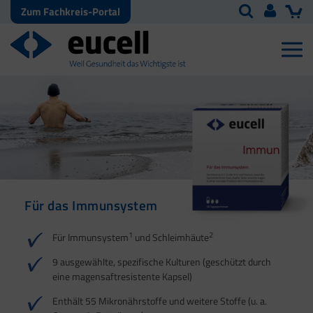
Zum Fachkreis-Portal
Für das Immunsystem
Für Haut, Haare und
Für Ihre natürliche
Nägel
Darmflora
1
2
Für Immunsystem
und Schleimhäute
1
1
2
3
2
3
9 ausgewählte, spezifische Kulturen (geschützt durch
eine magensaftresistente Kapsel)
4
Enthält 55 Mikronährstoffe und weitere Stoffe (u. a.