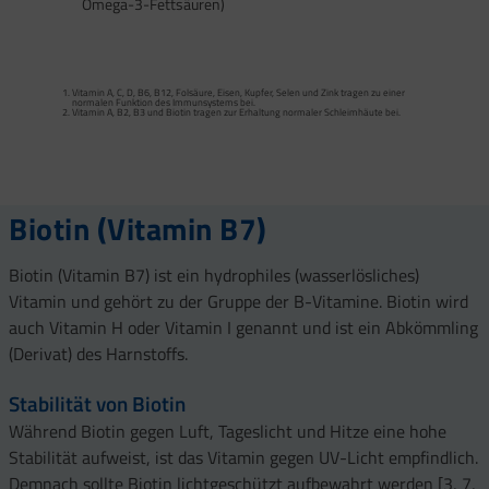
Omega-3-Fettsäuren)
Calcium trägt zur normalen Funktion von Verdauungsenzymen bei. Zink trägt zu
einem normalen Fettsäure- und Kohlenhydrat-Stoffwechsel sowie zu einem
normalen Stoffwechsel von Makronährstoffen bei.
Vitamin A, C, D, B6, B12, Folsäure, Eisen, Kupfer, Selen und Zink tragen zu einer
Vitamin B2 und Biotin tragen zur Erhaltung normaler Schleimhäute (einschließlich
normalen Funktion des Immunsystems bei.
Darmschleimhaut) bei.
Vitamin A, B2, B3 und Biotin tragen zur Erhaltung normaler Schleimhäute bei.
Vitamin A, Beta-Carotin, Vitamine B2, B3, Biotin und Zink tragen zur Erhaltung
Vitamin D und Zink tragen zur normalen Funktion des Immunsystems bei.
gesunder Haut bei. Vitamin C unterstützt eine gesunde Kollagenbildung für eine
normale Funktion der Haut.
Selen, Zink und Biotin tragen zur Erhaltung gesunder Haare bei.
Selen und Zink tragen zur Erhaltung normaler Nägel bei.
Vitamin C, E, B2, Kupfer, Mangan, Selen und Zink tragen dazu bei, die Zellen vor
oxidativem Stress zu schützen.
Biotin (Vitamin B7)
Biotin (Vitamin B7) ist ein hydrophiles (wasserlösliches)
Vitamin und gehört zu der Gruppe der B-Vitamine. Biotin wird
auch Vitamin H oder Vitamin I genannt und ist ein Abkömmling
(Derivat) des Harnstoffs.
Stabilität von Biotin
Während Biotin gegen Luft, Tageslicht und Hitze eine hohe
Stabilität aufweist, ist das Vitamin gegen UV-Licht empfindlich.
Demnach sollte Biotin lichtgeschützt aufbewahrt werden [3, 7,