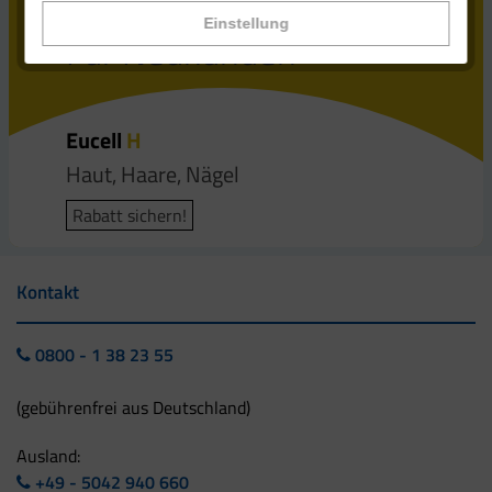
20 % Rabatt
Einstellung
Für Neukunden
Eucell
H
Haut, Haare, Nägel
Rabatt sichern!
Kontakt
0800 - 1 38 23 55
(gebührenfrei aus Deutschland)
Ausland:
+49 - 5042 940 660