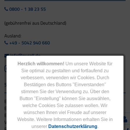
0800 - 1 38 23 55
(gebührenfrei aus Deutschland)
Ausland:
+49 - 5042 940 660
info@eucell.de
Herzlich willkommen!
Um unsere Website für
Sie optimal zu gestalten und fortlaufend zu
verbessern, verwenden wir Cookies. Durch
Service & Versand
Bestätigen des Buttons "Einverstanden"
stimmen Sie der Verwendung zu. Über den
Button "Einstellung" können Sie auswählen,
Eucell Gesundheitsservice
welche Cookies Sie zulassen wollen. Wir
Eucell Ernährungscoach
wünschen Ihnen viel Freude auf unserer
Eucell Fitness Coach
Website. Weitere Informationen erhalten Sie in
Versandbedingungen
unserer
Datenschutzerklärung
.
Rücksendung