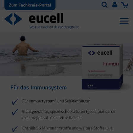
Zum Fachkreis-Portal
Für das Immunsystem
Für Haut, Haare und
Für Ihre natürliche
Nägel
Darmflora
1
2
Für Immunsystem
und Schleimhäute
1
1
2
3
2
3
9 ausgewählte, spezifische Kulturen (geschützt durch
eine magensaftresistente Kapsel)
4
Enthält 55 Mikronährstoffe und weitere Stoffe (u. a.