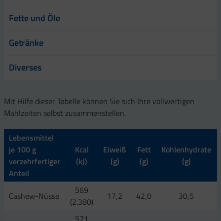
Fette und Öle
Getränke
Diverses
Mit Hilfe dieser Tabelle können Sie sich Ihre vollwertigen
Mahlzeiten selbst zusammenstellen.
Lebensmittel
je 100 g
Kcal
Eiweiß
Fett
Kohlenhydrate
verzehrfertiger
(kJ)
(g)
(g)
(g)
Anteil
569
Cashew-Nüsse
17,2
42,0
30,5
(2.380)
571