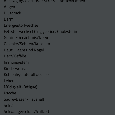
Anti-Aging/Oxidativer Stress – Antioxidantien
Augen
Blutdruck
Darm
Energiestoffwechsel
Fettstoffwechsel (Triglyceride, Cholesterin)
Gehirn/Gedächtnis/Nerven
Gelenke/Sehnen/Knochen
Haut, Haare und Nägel
Herz/Gefäße
Immunsystem
Kinderwunsch
Kohlenhydratstoffwechsel
Leber
Müdigkeit (Fatigue)
Psyche
Säure-Basen-Haushalt
Schlaf
Schwangerschaft/Stillzeit