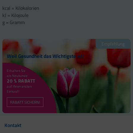
kcal = Kilokalorien
kJ = Kilojoule
g = Gramm
Empfehlung
Weil Gesundheit das Wichtigste ist!
Erhalten Sie
als Neukunde
20 % RABATT
auf Ihren ersten
Einkauf!
RABATT SICHERN!
Kontakt