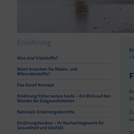
Ernährung
Er
Was sind Vitalstoffe?
Wann brauchen Sie Makro- und
F
Mikronährstoffe?
Das Eucell Konzept
Be
Ernährung früher versus heute – Ein Blick auf den
(D
Wandel der Essgewohnheiten
Zu
Nationale Ernährungsberichte
au
Ernährungslexikon – Ihr Nachschlagewerk für
Gesundheit und Vitalität
Fl