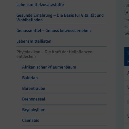
Lebensmittelzusatzstoffe
al
(B
Gesunde Ernährung – Die Basis für Vitalität und
ei
Wohlbefinden
sc
Genussmittel – Genuss bewusst erleben
wi
Lebensmittellisten
Phytolexikon – Die Kraft der Heilpflanzen
entdecken
Afrikanischer Pflaumenbaum
Baldrian
Bärentraube
Brennnessel
Bryophyllum
Cannabis