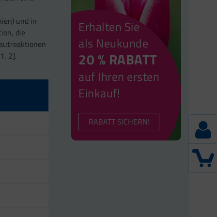
ien) und in
Erhalten Sie
ion, die
als Neukunde
Hautreaktionen
20 % RABATT
1, 2].
auf Ihren ersten
Einkauf!
RABATT SICHERN!