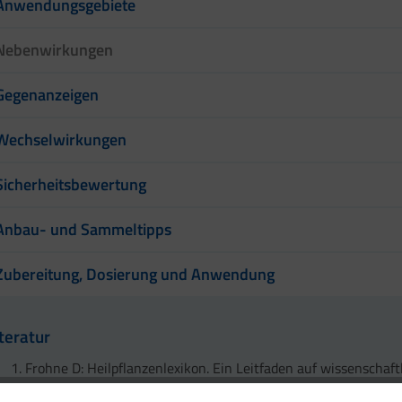
Anwendungsgebiete
Nebenwirkungen
Gegenanzeigen
Wechselwirkungen
Sicherheitsbewertung
Anbau- und Sammeltipps
Zubereitung, Dosierung und Anwendung
iteratur
Frohne D: Heilpflanzenlexikon. Ein Leitfaden auf wissenschaft
Grundlage. Wissenschaftliche Verlagsgesellschaft Stuttgart. 9