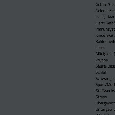
Gehirn/Ge
Gelenke/S
Haut, Haar
Herz/Gefä
Immunsys
Kinderwun
Kohlenhydr
Leber
Müdigkeit (
Psyche
Säure-Bas
Schlaf
Schwangers
Sport/Mus
Stoffwechs
Stress
Übergewic
Untergewi