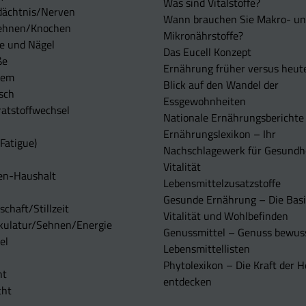
Was sind Vitalstoffe?
dächtnis/Nerven
Wann brauchen Sie Makro- u
ehnen/Knochen
Mikronährstoffe?
e und Nägel
Das Eucell Konzept
ße
Ernährung früher versus heut
tem
Blick auf den Wandel der
sch
Essgewohnheiten
atstoffwechsel
Nationale Ernährungsberichte
Ernährungslexikon – Ihr
Fatigue)
Nachschlagewerk für Gesundh
Vitalität
en-Haushalt
Lebensmittelzusatzstoffe
Gesunde Ernährung – Die Basi
chaft/Stillzeit
Vitalität und Wohlbefinden
kulatur/Sehnen/Energie
Genussmittel – Genuss bewuss
el
Lebensmittellisten
Phytolexikon – Die Kraft der H
ht
entdecken
cht