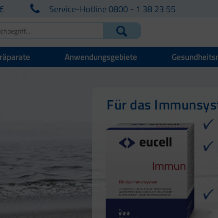
€
Service-Hotline 0800 - 1 38 23 55
räparate
Anwendungsgebiete
Gesundheits
Für Ihre natürlich
Für Haut, Haare u
Für das Immunsy