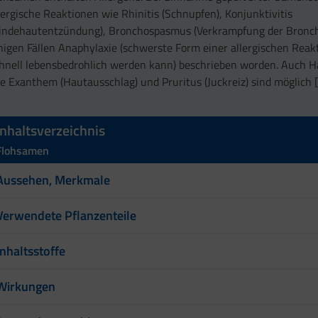
lergische Reaktionen wie Rhinitis (Schnupfen), Konjunktivitis
indehautentzündung), Bronchospasmus (Verkrampfung der Bronch
nigen Fällen Anaphylaxie (schwerste Form einer allergischen Reakt
hnell lebensbedrohlich werden kann) beschrieben worden. Auch 
e Exanthem (Hautausschlag) und Pruritus (Juckreiz) sind möglich [
Inhaltsverzeichnis
Flohsamen
Aussehen, Merkmale
Verwendete Pflanzenteile
Inhaltsstoffe
Wirkungen