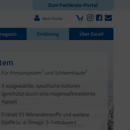
Zum Fachkreis-Portal
Mein Konto
magazin
Ernährung
Über Eucell
e Darmflora
nd Nägel
stem
1
2
1
2
Für Immunsystem
und Schleimhäute
1
2
3
3
9 ausgewählte, spezifische Kulturen
4
(geschützt durch eine magensaftresistente
Kapsel)
Enthält 55 Mikronährstoffe und weitere
Stoffe (u. a. Omega-3-Fettsäuren)