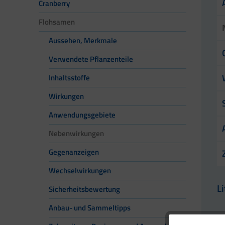
Cranberry
Flohsamen
Aussehen, Merkmale
Verwendete Pflanzenteile
Inhaltsstoffe
Wirkungen
Anwendungsgebiete
Nebenwirkungen
Gegenanzeigen
Wechselwirkungen
L
Sicherheitsbewertung
Anbau- und Sammeltipps