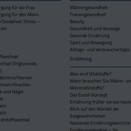
rgung für die Frau
Männergesundheit
rgung für den Mann
Frauengesundheit
/Oxidativer Stress –
Beauty
tien
Gesundheit und Vorsorge
Gesunde Ernährung
Sport und Bewegung
Alltags- und Verbrauchertipps
ffwechsel
Ernährung
chsel (Triglyceride,
)
Was sind Vitalstoffe?
dächtnis/Nerven
Wann brauchen Sie Makro- u
ehnen/Knochen
Mikronährstoffe?
e und Nägel
Das Eucell Konzept
ße
Ernährung früher versus heut
tem
Blick auf den Wandel der
sch
Essgewohnheiten
atstoffwechsel
Nationale Ernährungsberichte
Ernährungslexikon – Ihr