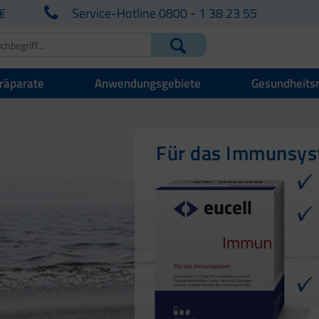
€
Service-Hotline 0800 - 1 38 23 55
räparate
Anwendungsgebiete
Gesundheits
Für Ihre natürlich
Für Haut, Haare u
Für das Immunsy