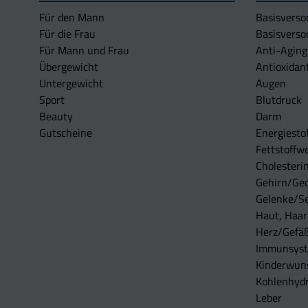
Für den Mann
Basisverso
Für die Frau
Basisverso
Für Mann und Frau
Anti-Aging
Übergewicht
Antioxidan
Untergewicht
Augen
Sport
Blutdruck
Beauty
Darm
Gutscheine
Energiesto
Fettstoffwe
Cholesterin
Gehirn/Ge
Gelenke/S
Haut, Haar
Herz/Gefä
Immunsys
Kinderwun
Kohlenhydr
Leber