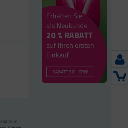
Erhalten Sie
als Neukunde
20 % RABATT
auf Ihren ersten
Einkauf!
RABATT SICHERN!
ehalte in
nose-Gehalt