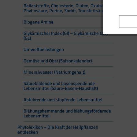
Ballaststoffe, Cholesterin, Gluten, Oxalsäure,
Phytinsäure, Purine, Sorbit, Transfettsäuren
H
(m
Biogene Amine
Glykämischer Index (GI) – Glykämische Last
(GL)
Umweltbelastungen
Gemüse und Obst (Saisonkalender)
Mineralwasser (Natriumgehalt)
Säurebildende und basenspendende
Lebensmittel (Säure-Basen-Haushalt)
Abführende und stopfende Lebensmittel
Blähungshemmende und blähungsfördernde
Lebensmittel
Phytolexikon – Die Kraft der Heilpflanzen
entdecken