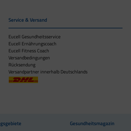
Weizenmehl, Typ
430
Augenbohne, Samen
812
1.466
(trocken)
Hirse
630
Service & Versand
Goabohne, Samen
1.510
Amarant
750
(trocken)
Eucell Gesundheitsservice
Weizenkleie
1.300
Sojamehl
3.280
Eucell Ernährungscoach
Eucell Fitness Coach
Versandbedingungen
Rücksendung
Versandpartner innerhalb Deutschlands
gsgebiete
Gesundheitsmagazin