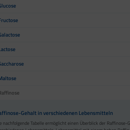
Glucose
Fructose
Galactose
Lactose
Saccharose
Maltose
Raffinose
affinose-Gehalt in verschiedenen Lebensmitteln
e nachfolgende Tabelle ermöglicht einen Überblick der Raffinose-G
rschiedenen Lebensmitteln. Lebensmittel mit einem hohen Raffi