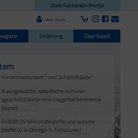
Zum Fachkreis-Portal
Mein Konto
magazin
Ernährung
Über Eucell
e Darmflora
nd Nägel
stem
1
2
1
2
Für Immunsystem
und Schleimhäute
1
2
3
3
9 ausgewählte, spezifische Kulturen
4
(geschützt durch eine magensaftresistente
Kapsel)
Enthält 55 Mikronährstoffe und weitere
Stoffe (u. a. Omega-3-Fettsäuren)