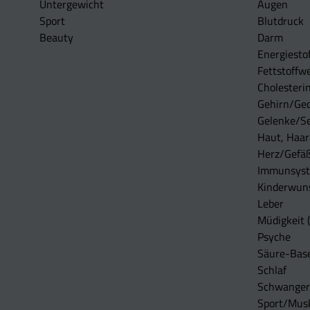
Untergewicht
Augen
Sport
Blutdruck
Beauty
Darm
Energiesto
Fettstoffwe
Cholesterin
Gehirn/Ge
Gelenke/S
Haut, Haar
Herz/Gefä
Immunsys
Kinderwun
Leber
Müdigkeit (
Psyche
Säure-Bas
Schlaf
Schwangers
Sport/Mus