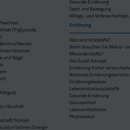
Gesunde Ernährung
Sport und Bewegung
Alltags- und Verbrauchertipps
ffwechsel
Ernährung
chsel (Triglyceride,
)
Was sind Vitalstoffe?
dächtnis/Nerven
Wann brauchen Sie Makro- u
ehnen/Knochen
Mikronährstoffe?
e und Nägel
Das Eucell Konzept
ße
Ernährung früher versus heut
tem
Nationale Ernährungsberichte
sch
Ernährungslexikon
Lebensmittelzusatzstoffe
Fatigue)
Gesunde Ernährung
Genussmittel
en-Haushalt
Lebensmittellisten
Phytolexikon
chaft/Stillzeit
kulatur/Sehnen/Energie