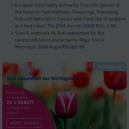
European Food Safety Authority: Scientific Opinion of
the Panel on Food Additives, Flavourings, Processing
Aids and Materials in Contact with Food. Use of lycopene
as a food colour.
The EFSA Journal (2008) 674, 1-66.
Shao A, Hathcock JN: Risk assessment for the
carotenoids lutein and lycopene. Regul Toxicol
Pharmacol.
2006 Aug;45(3):289-98.
Empfehlung
Weil Gesundheit das Wichtigste ist!
Erhalten Sie
als Neukunde
20 % RABATT
auf Ihren ersten
Einkauf!
RABATT SICHERN!