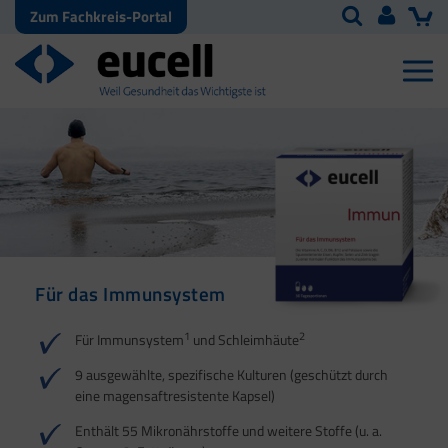
Zum Fachkreis-Portal
Für das Immunsystem
Für Haut, Haare und
Für Ihre natürliche
Nägel
Darmflora
1
2
Für Immunsystem
und Schleimhäute
1
1
2
3
2
3
9 ausgewählte, spezifische Kulturen (geschützt durch
eine magensaftresistente Kapsel)
4
Enthält 55 Mikronährstoffe und weitere Stoffe (u. a.