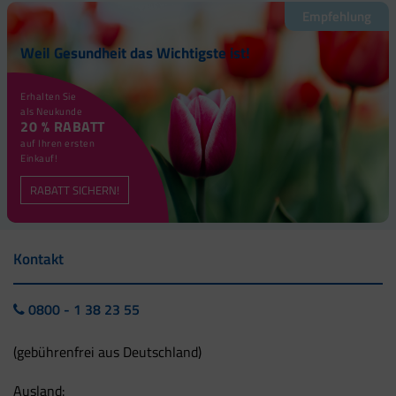
Empfehlung
Weil Gesundheit das Wichtigste ist!
Erhalten Sie
als Neukunde
20 % RABATT
auf Ihren ersten
Einkauf!
RABATT SICHERN!
Kontakt
0800 - 1 38 23 55
(gebührenfrei aus Deutschland)
Ausland: