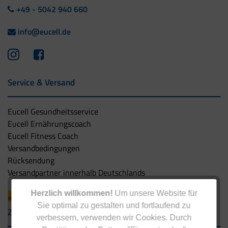
+49 - 5042 940 660
info@eucell.de
Service & Versand
Eucell Gesundheitsservice
Eucell Ernährungscoach
Eucell Fitness Coach
Versandbedingungen
Rücksendung
Versandpartner innerhalb Deutschlands
Herzlich willkommen!
Um unsere Website für
Sie optimal zu gestalten und fortlaufend zu
Zahlungsarten
verbessern, verwenden wir Cookies. Durch