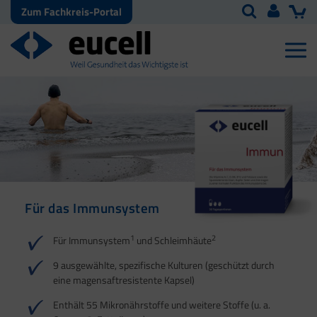
Zum Fachkreis-Portal
Für das Immunsystem
Für Haut, Haare und
Für Ihre natürliche
Nägel
Darmflora
1
2
Für Immunsystem
und Schleimhäute
1
1
2
3
2
3
9 ausgewählte, spezifische Kulturen (geschützt durch
eine magensaftresistente Kapsel)
4
Enthält 55 Mikronährstoffe und weitere Stoffe (u. a.