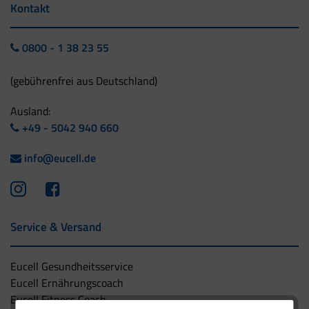
Kontakt
0800 - 1 38 23 55
(gebührenfrei aus Deutschland)
Ausland:
+49 - 5042 940 660
info@eucell.de
Service & Versand
Eucell Gesundheitsservice
Eucell Ernährungscoach
Eucell Fitness Coach