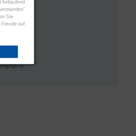
 fortlaufend
nverstanden"
en Sie
gust 2013
 Freude auf
licher
. Auflage,
ersley Verlag
onograph on