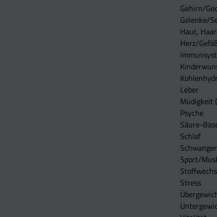
Gehirn/Ge
Gelenke/S
Haut, Haar
Herz/Gefä
Immunsys
Kinderwun
Kohlenhydr
Leber
Müdigkeit (
Psyche
Säure-Bas
Schlaf
Schwangers
Sport/Mus
Stoffwechs
Stress
Übergewic
Untergewi