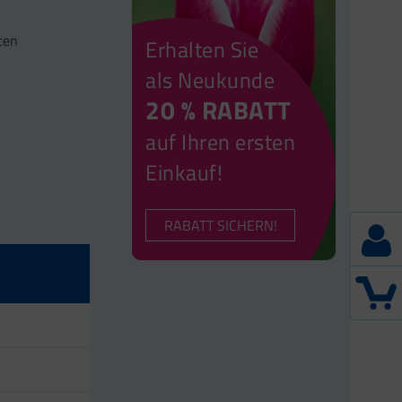
ten
Erhalten Sie
als Neukunde
20 % RABATT
auf Ihren ersten
Einkauf!
RABATT SICHERN!