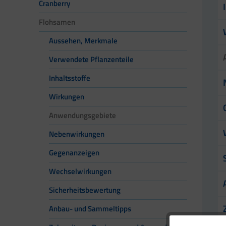
Cranberry
Flohsamen
Aussehen, Merkmale
Verwendete Pflanzenteile
Inhaltsstoffe
Wirkungen
Anwendungsgebiete
Nebenwirkungen
Gegenanzeigen
Wechselwirkungen
Sicherheitsbewertung
Anbau- und Sammeltipps