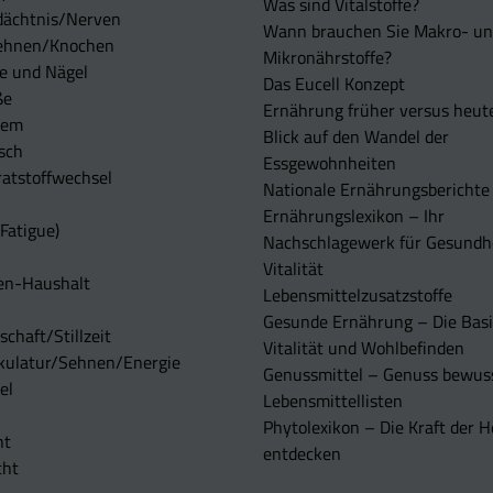
Was sind Vitalstoffe?
dächtnis/Nerven
Wann brauchen Sie Makro- u
ehnen/Knochen
Mikronährstoffe?
e und Nägel
Das Eucell Konzept
ße
Ernährung früher versus heut
tem
Blick auf den Wandel der
sch
Essgewohnheiten
atstoffwechsel
Nationale Ernährungsberichte
Ernährungslexikon – Ihr
Fatigue)
Nachschlagewerk für Gesundh
Vitalität
en-Haushalt
Lebensmittelzusatzstoffe
Gesunde Ernährung – Die Basi
chaft/Stillzeit
Vitalität und Wohlbefinden
kulatur/Sehnen/Energie
Genussmittel – Genuss bewuss
el
Lebensmittellisten
Phytolexikon – Die Kraft der H
ht
entdecken
cht