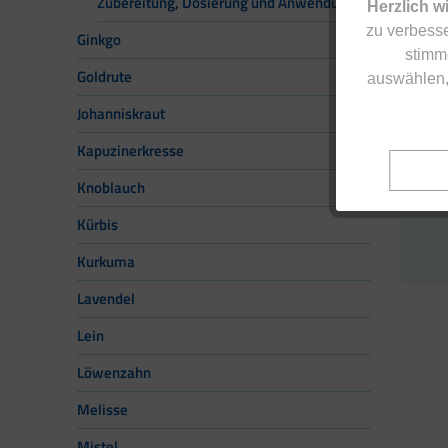
Zubereitung, Dosierung und Anwendung
Herzlich w
L
zu verbesse
Ginkgo
stimm
Goldrute
auswählen,
Johanniskraut
Kapuzinerkresse
Knoblauch
Kürbis
Kurkuma
Lavendel
Lein
Löwenzahn
Melisse
Mistel