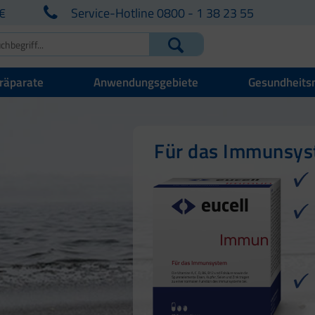
€
Service-Hotline 0800 - 1 38 23 55
räparate
Anwendungsgebiete
Gesundheits
Für Ihre natürlich
Für Haut, Haare u
Für das Immunsy