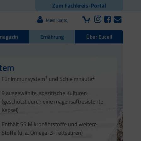
Zum Fachkreis-Portal
Mein Konto
magazin
Ernährung
Über Eucell
e Darmflora
nd Nägel
stem
1
2
1
2
Für Immunsystem
und Schleimhäute
1
2
3
3
9 ausgewählte, spezifische Kulturen
4
(geschützt durch eine magensaftresistente
Kapsel)
Enthält 55 Mikronährstoffe und weitere
Stoffe (u. a. Omega-3-Fettsäuren)