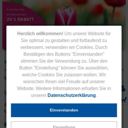
Erhalten Sie
als Neukunde
20 % RABATT
auf Ihren ersten
Einkauf!
Herzlich willkommen!
Um unsere Website für
RABATT SICHERN!
Sie optimal zu gestalten und fortlaufend zu
verbessern, verwenden wir Cookies. Durch
Bestätigen des Buttons "Einverstanden"
Kontakt
stimmen Sie der Verwendung zu. Über den
Button "Einstellung" können Sie auswählen,
welche Cookies Sie zulassen wollen. Wir
0800 - 1 38 23 55
wünschen Ihnen viel Freude auf unserer
Website. Weitere Informationen erhalten Sie in
(gebührenfrei aus Deutschland)
unserer
Datenschutzerklärung
.
Ausland:
Einverstanden
+49 - 5042 940 660
info@eucell.de
Einstellung