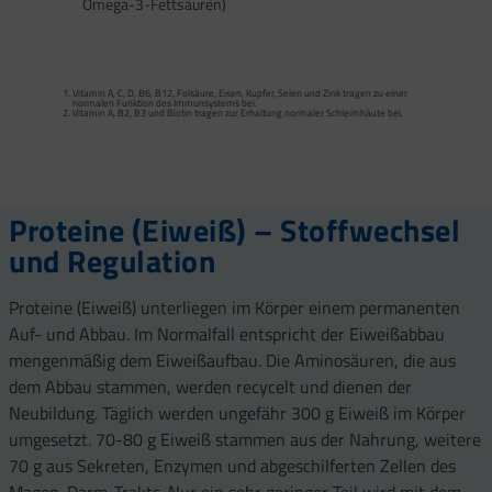
Omega-3-Fettsäuren)
Calcium trägt zur normalen Funktion von Verdauungsenzymen bei. Zink trägt zu
einem normalen Fettsäure- und Kohlenhydrat-Stoffwechsel sowie zu einem
normalen Stoffwechsel von Makronährstoffen bei.
Vitamin A, C, D, B6, B12, Folsäure, Eisen, Kupfer, Selen und Zink tragen zu einer
Vitamin B2 und Biotin tragen zur Erhaltung normaler Schleimhäute (einschließlich
normalen Funktion des Immunsystems bei.
Darmschleimhaut) bei.
Vitamin A, B2, B3 und Biotin tragen zur Erhaltung normaler Schleimhäute bei.
Vitamin A, Beta-Carotin, Vitamine B2, B3, Biotin und Zink tragen zur Erhaltung
Vitamin D und Zink tragen zur normalen Funktion des Immunsystems bei.
gesunder Haut bei. Vitamin C unterstützt eine gesunde Kollagenbildung für eine
normale Funktion der Haut.
Selen, Zink und Biotin tragen zur Erhaltung gesunder Haare bei.
Selen und Zink tragen zur Erhaltung normaler Nägel bei.
Vitamin C, E, B2, Kupfer, Mangan, Selen und Zink tragen dazu bei, die Zellen vor
oxidativem Stress zu schützen.
Proteine (Eiweiß) – Stoffwechsel
und Regulation
Proteine (Eiweiß) unterliegen im Körper einem permanenten
Auf- und Abbau. Im Normalfall entspricht der Eiweißabbau
mengenmäßig dem Eiweißaufbau. Die Aminosäuren, die aus
dem Abbau stammen, werden recycelt und dienen der
Neubildung. Täglich werden ungefähr 300 g Eiweiß im Körper
umgesetzt. 70-80 g Eiweiß stammen aus der Nahrung, weitere
70 g aus Sekreten, Enzymen und abgeschilferten Zellen des