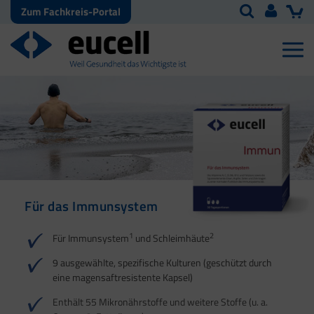
Zum Fachkreis-Portal
Für das Immunsystem
Für Haut, Haare und
Für Ihre natürliche
Nägel
Darmflora
1
2
Für Immunsystem
und Schleimhäute
1
1
2
3
2
3
9 ausgewählte, spezifische Kulturen (geschützt durch
eine magensaftresistente Kapsel)
4
Enthält 55 Mikronährstoffe und weitere Stoffe (u. a.