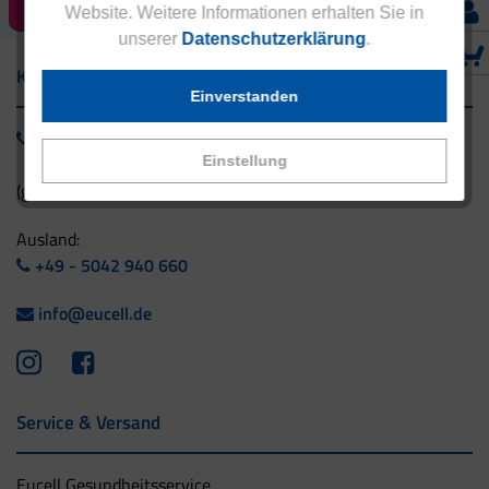
Website. Weitere Informationen erhalten Sie in
unserer
Datenschutzerklärung
.
Kontakt
Einverstanden
0800 - 1 38 23 55
Einstellung
(gebührenfrei aus Deutschland)
Ausland:
+49 - 5042 940 660
info@eucell.de
Service & Versand
Eucell Gesundheitsservice