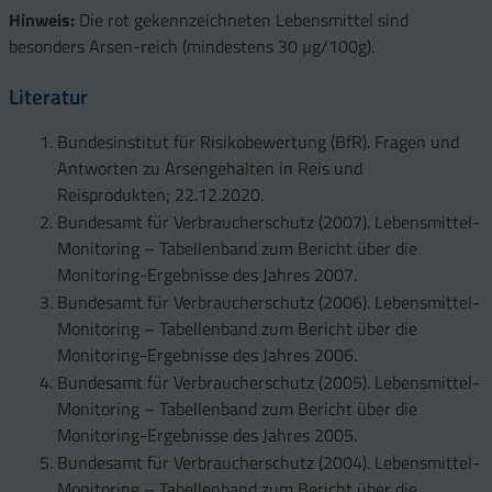
Dosen)
Honig
0,02
Lebensmittel
Arsen-Gehalt – angegeben in µg – pro
4
Hinweis:
Pfirsich
Die rot gekennzeichneten Lebensmittel sind
0,86
5
Walnuss
2,98
1
100 g Lebensmittel
Spinat
2
1,54
Austernseitling
3,54
4
Marzipanrohmasse
1,96
besonders Arsen-reich (mindestens 30 µg/100g).
3
Melone
0,87
4
Leinsamen
3,34
2
Muskatnuss
4
0,56
Broccoli
1,59
Shiitakepilz
1
Schokolade
3,96
33,19
Literatur
Johannisbeere
4
1
Mandel (süß)
(getrocknet)
3,43
2
0,88
Currypulver
5
5,12
Rucola
1,83
1
Lakritz
5,5
1
(rot)
6
Mohn
3,65
Bundesinstitut für Risikobewertung (BfR). Fragen und
2
Paprikapulver
3
8,73
Erbse
2,0
Kakaopulver
1
Birne
0,96
5,81
Antworten zu Arsengehalten in Reis und
1
(schwach entölt)
5
Eisbergsalat
2,07
5
Reisprodukten; 22.12.2020.
Erdbeere
1,38
5
Bundesamt für Verbraucherschutz (2007). Lebensmittel-
Feldsalat
3,49
Aprikose
1,84
Monitoring – Tabellenband zum Bericht über die
2
(getrocknet)
Monitoring-Ergebnisse des Jahres 2007.
Weintraube
Bundesamt für Verbraucherschutz (2006). Lebensmittel-
2,12
2
(getrocknet)
Monitoring – Tabellenband zum Bericht über die
Monitoring-Ergebnisse des Jahres 2006.
Bundesamt für Verbraucherschutz (2005). Lebensmittel-
Monitoring – Tabellenband zum Bericht über die
Monitoring-Ergebnisse des Jahres 2005.
Bundesamt für Verbraucherschutz (2004). Lebensmittel-
Monitoring – Tabellenband zum Bericht über die