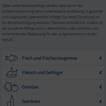
Dabei sollte berücksichtigt werden, dass durch die
Farbkennzeichnung keine automatische Aufteilung in gesunde
und ungesunde Lebensmittel erfolgt. Für diese Einteilung ist
die Berücksichtigung weiterer Faktoren erforderlich. Zudem ist
die verzehrte Menge eines Lebensmittels oder Getränks von
entscheidender Bedeutung für den aufgenommenen Arsen-
Gehalt.
Fisch und Fischerzeugnisse
Lebensmittel
Arsen-Gehalt – angegeben in µg – pro
Fleisch und Geflügel
100 g Lebensmittel
4
Karpfen
4,58
Lebensmittel
Arsen-Gehalt – angegeben in µg – pro
Gemüse
100 g Lebensmittel
1
Shrimps
38,27
2
Rind
0,2
Lebensmittel
Arsen-Gehalt – angegeben in µg – pro 100
3
Thunfisch (Filet)
48,49
Getränke
g Lebensmittel
Schinken