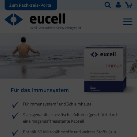
Zum Fachkreis-Portal
Für das Immunsystem
Für Haut, Haare und
Für Ihre natürliche
Nägel
Darmflora
1
2
Für Immunsystem
und Schleimhäute
1
1
2
3
2
3
9 ausgewählte, spezifische Kulturen (geschützt durch
eine magensaftresistente Kapsel)
4
Enthält 55 Mikronährstoffe und weitere Stoffe (u. a.