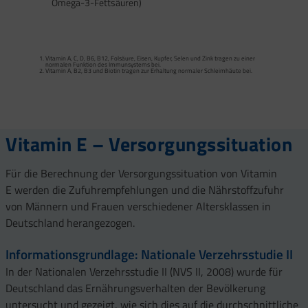
Omega-3-Fettsäuren)
Calcium trägt zur normalen Funktion von Verdauungsenzymen bei. Zink trägt zu
einem normalen Fettsäure- und Kohlenhydrat-Stoffwechsel sowie zu einem
normalen Stoffwechsel von Makronährstoffen bei.
Vitamin A, C, D, B6, B12, Folsäure, Eisen, Kupfer, Selen und Zink tragen zu einer
Vitamin B2 und Biotin tragen zur Erhaltung normaler Schleimhäute (einschließlich
normalen Funktion des Immunsystems bei.
Darmschleimhaut) bei.
Vitamin A, B2, B3 und Biotin tragen zur Erhaltung normaler Schleimhäute bei.
Vitamin A, Beta-Carotin, Vitamine B2, B3, Biotin und Zink tragen zur Erhaltung
Vitamin D und Zink tragen zur normalen Funktion des Immunsystems bei.
gesunder Haut bei. Vitamin C unterstützt eine gesunde Kollagenbildung für eine
normale Funktion der Haut.
Selen, Zink und Biotin tragen zur Erhaltung gesunder Haare bei.
Selen und Zink tragen zur Erhaltung normaler Nägel bei.
Vitamin C, E, B2, Kupfer, Mangan, Selen und Zink tragen dazu bei, die Zellen vor
oxidativem Stress zu schützen.
Vitamin E – Versorgungssituation
Für die Berechnung der Versorgungssituation von Vitamin
E werden die Zufuhrempfehlungen und die Nährstoffzufuhr
von Männern und Frauen verschiedener Altersklassen in
Deutschland herangezogen.
Informationsgrundlage: Nationale Verzehrsstudie II
In der Nationalen Verzehrsstudie II (NVS II, 2008) wurde für
Deutschland das Ernährungsverhalten der Bevölkerung
untersucht und gezeigt, wie sich dies auf die durchschnittliche