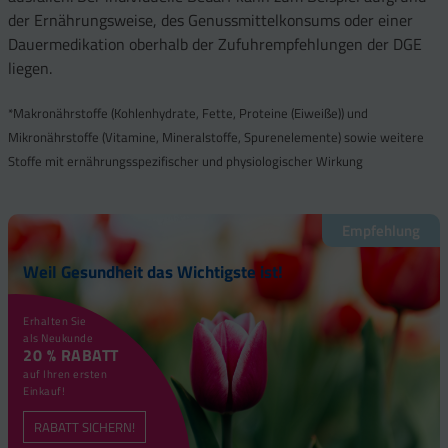
der Ernährungsweise, des Genussmittelkonsums oder einer
Dauermedikation oberhalb der Zufuhrempfehlungen der DGE
liegen.
*Makronährstoffe (Kohlenhydrate, Fette, Proteine (Eiweiße)) und
Mikronährstoffe (Vitamine, Mineralstoffe, Spurenelemente) sowie weitere
Stoffe mit ernährungsspezifischer und physiologischer Wirkung
Empfehlung
Weil Gesundheit das Wichtigste ist!
Erhalten Sie
als Neukunde
20 % RABATT
auf Ihren ersten
Einkauf!
RABATT SICHERN!