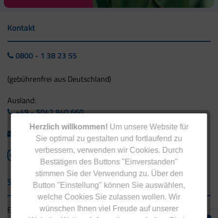
Kontakt
0800 - 1 38 23 55
(gebührenfrei aus Deutschland)
Ausland:
+49 - 5042 940 660
Herzlich willkommen!
Um unsere Website für
info@eucell.de
Sie optimal zu gestalten und fortlaufend zu
verbessern, verwenden wir Cookies. Durch
Bestätigen des Buttons "Einverstanden"
stimmen Sie der Verwendung zu. Über den
Service & Versand
Button "Einstellung" können Sie auswählen,
welche Cookies Sie zulassen wollen. Wir
Eucell Gesundheitsservice
wünschen Ihnen viel Freude auf unserer