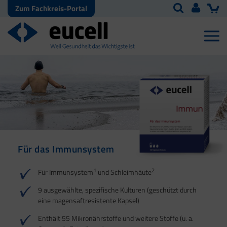
Zum Fachkreis-Portal
Für das Immunsystem
Für Haut, Haare und
Für Ihre natürliche
Nägel
Darmflora
1
2
Für Immunsystem
und Schleimhäute
1
1
2
3
2
3
9 ausgewählte, spezifische Kulturen (geschützt durch
eine magensaftresistente Kapsel)
4
Enthält 55 Mikronährstoffe und weitere Stoffe (u. a.