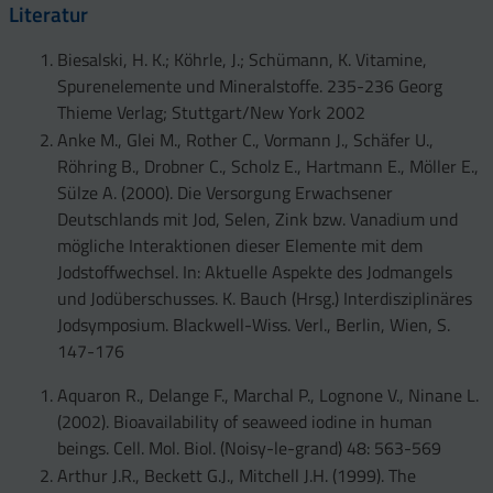
Literatur
Biesalski, H. K.; Köhrle, J.; Schümann, K. Vitamine,
Spurenelemente und Mineralstoffe. 235-236 Georg
Thieme Verlag; Stuttgart/New York 2002
Anke M., Glei M., Rother C., Vormann J., Schäfer U.,
Röhring B., Drobner C., Scholz E., Hartmann E., Möller E.,
Sülze A. (2000). Die Versorgung Erwachsener
Deutschlands mit Jod, Selen, Zink bzw. Vanadium und
mögliche Interaktionen dieser Elemente mit dem
Jodstoffwechsel. In: Aktuelle Aspekte des Jodmangels
und Jodüberschusses. K. Bauch (Hrsg.) Interdisziplinäres
Jodsymposium. Blackwell-Wiss. Verl., Berlin, Wien, S.
147-176
Aquaron R., Delange F., Marchal P., Lognone V., Ninane L.
(2002). Bioavailability of seaweed iodine in human
beings. Cell. Mol. Biol. (Noisy-le-grand) 48: 563-569
Arthur J.R., Beckett G.J., Mitchell J.H. (1999). The