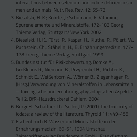
interactions between selenium and iodine deficiencies in
men and animals. Nutr. Res. Rev. 12: 55-73
Biesalski, H. K.; Köhrle, J.; Schümann, K. Vitamine,
Spurenelemente und Mineralstoffe. 172-182 Georg
Thieme Verlag; Stuttgart/New York 2002
Biesalski, H. K., Fürst, P., Kasper, H., Kluthe, R., Pölert, W.,
Puchstein, Ch., Stähelin, H., B. Ernährungsmedizin. 177-
178. Georg Thieme Verlag, Stuttgart 1999
Bundesinstitut für Risikobewertung: Domke A.,
Großklaus R., Niemann B., Przyrembel H., Richter K.,
Schmidt E., Weißenborn A., Wörner B., Ziegenhagen R.
(Hrsg.) Verwendung von Mineralstoffen in Lebensmitteln
– Toxologische und ernährungsphysiologischen Aspekte
Teil 2. BfR-Hausdruckerei Dahlem, 2004
Bürgi H., Schaffner Th., Seiler J.P. (2001) The toxicicity of
iodate: a review of the literature. Thyroid 11: 449-455
Eschenbruch B. Wasser und Mineralstoffe in der
Ernährungsmedizin. 60-61. 1994 Umschau
Zeitschriftenverlag Breidenstein GmbH, Frankfurt am