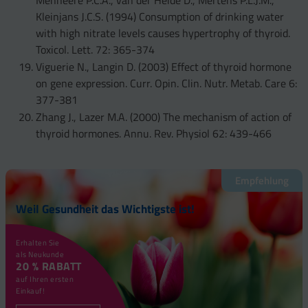
Kleinjans J.C.S. (1994) Consumption of drinking water
with high nitrate levels causes hypertrophy of thyroid.
Toxicol. Lett. 72: 365-374
Viguerie N., Langin D. (2003) Effect of thyroid hormone
on gene expression. Curr. Opin. Clin. Nutr. Metab. Care 6:
377-381
Zhang J., Lazer M.A. (2000) The mechanism of action of
thyroid hormones. Annu. Rev. Physiol 62: 439-466
Empfehlung
Weil Gesundheit das Wichtigste ist!
Erhalten Sie
als Neukunde
20 % RABATT
auf Ihren ersten
Einkauf!