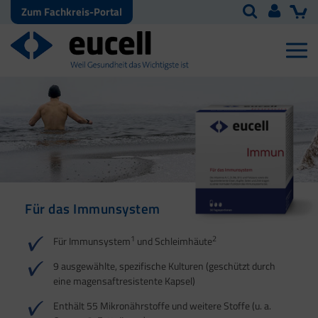
Zum Fachkreis-Portal
Für das Immunsystem
Für Haut, Haare und
Für Ihre natürliche
Nägel
Darmflora
1
2
Für Immunsystem
und Schleimhäute
1
1
2
3
2
3
9 ausgewählte, spezifische Kulturen (geschützt durch
eine magensaftresistente Kapsel)
4
Enthält 55 Mikronährstoffe und weitere Stoffe (u. a.