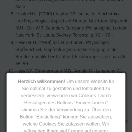
Main
Freake H.C. (2000) Chapter 33. Iodine. In: Biochemical
and Physiological Aspects of Human Nutrition. Stipanuk
M.H. (Ed.). W.B. Saunders Company, Philadelphia, London,
New York, St. Louis, Sydney, Toronto, p. 761-781
Heseker H. (1999) Jod. Funktionen, Physiologie,
Stoffwechsel, Empfehlungen und Versorgung in der
Bundesrepublik Deutschland. Ernährungs-Umschau 46:
55-59
Hess S.Y., Zimmermann M.B., Arnold M., Langhans W.,
Hurrell R.F. (2002) Iron deficiency anemia reduces
Herzlich willkommen!
Um unsere Website für
thyroid peroxidase activity in rats. J. Nutr. 132: 1951-
Sie optimal zu gestalten und fortlaufend zu
1955
verbessern, verwenden wir Cookies. Durch
Höring H. (1992) Der Einfluss von Umweltchemikalien
Bestätigen des Buttons "Einverstanden"
auf die Schilddrüse. Bundesgesundheitsbl. 35: 194-197
stimmen Sie der Verwendung zu. Über den
Jepsen K., Rosenfeld M.G. (2002) Biological roles and
Button "Einstellung" können Sie auswählen,
mechanistic actions of co-repressor complexes. J. Cell Sci.
welche Cookies Sie zulassen wollen. Wir
115: 689-698
wünschen Ihnen viel Freude auf unserer