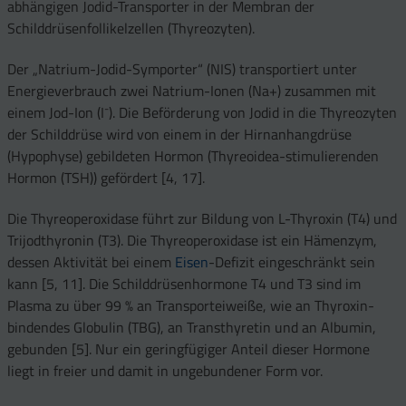
abhängigen Jodid-Transporter in der Membran der
Schilddrüsenfollikelzellen (Thyreozyten).
Der „Natrium-Jodid-Symporter“ (NIS) transportiert unter
Energieverbrauch zwei Natrium-Ionen (Na+) zusammen mit
-
einem Jod-Ion (I
). Die Beförderung von Jodid in die Thyreozyten
der Schilddrüse wird von einem in der Hirnanhangdrüse
(Hypophyse) gebildeten Hormon (Thyreoidea-stimulierenden
Hormon (TSH)) gefördert [4, 17].
Die Thyreoperoxidase führt zur Bildung von L-Thyroxin (T4) und
Trijodthyronin (T3). Die Thyreoperoxidase ist ein Hämenzym,
dessen Aktivität bei einem
Eisen
-Defizit eingeschränkt sein
kann [5, 11]. Die Schilddrüsenhormone T4 und T3 sind im
Plasma zu über 99 % an Transporteiweiße, wie an Thyroxin-
bindendes Globulin (TBG), an Transthyretin und an Albumin,
gebunden [5]. Nur ein geringfügiger Anteil dieser Hormone
liegt in freier und damit in ungebundener Form vor.